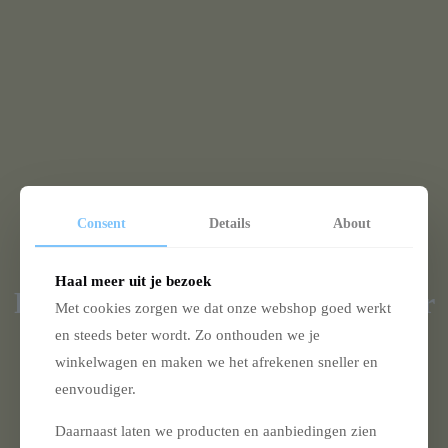
Consent
Details
About
Haal meer uit je bezoek
FØRSKELL – Well equipped for
Met cookies zorgen we dat onze webshop goed werkt
ordinary days
en steeds beter wordt. Zo onthouden we je
winkelwagen en maken we het afrekenen sneller en
For moments shared outdoors
eenvoudiger.
Daarnaast laten we producten en aanbiedingen zien