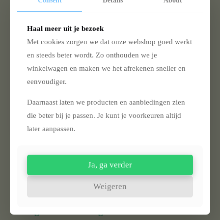
Consent
Details
About
UITVERKOCHT
Haal meer uit je bezoek
Met cookies zorgen we dat onze webshop goed werkt
Ticket to the Moon Travel Hammock Original – Army
en steeds beter wordt. Zo onthouden we je
Green / Brown – Lichtgewicht Reis Hangmat
€
69,95
winkelwagen en maken we het afrekenen sneller en
eenvoudiger.
Lees verder
Daarnaast laten we producten en aanbiedingen zien
Lees verder
die beter bij je passen. Je kunt je voorkeuren altijd
later aanpassen.
Ja, ga verder
Weigeren
Hangmatten – lichtgewicht comfort voor