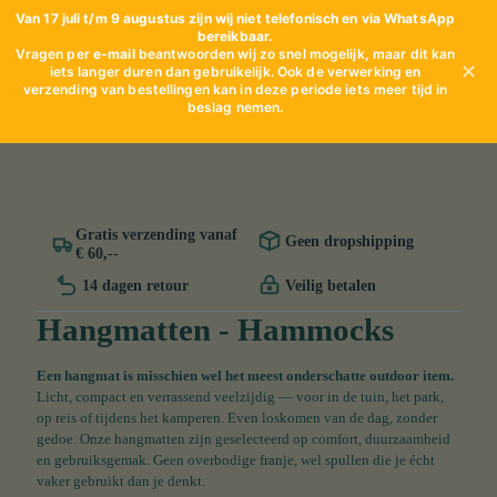
Van 17 juli t/m 9 augustus zijn wij niet telefonisch en via WhatsApp
bereikbaar.
Vragen per
e-mail
beantwoorden wij zo snel mogelijk, maar dit kan
✕
iets langer duren dan gebruikelijk. Ook de verwerking en
verzending van bestellingen kan in deze periode iets meer tijd in
beslag nemen.
Gratis verzending vanaf
Geen dropshipping
€ 60,--
14 dagen retour
Veilig betalen
Hangmatten - Hammocks
Een hangmat is misschien wel het meest onderschatte outdoor item.
Licht, compact en verrassend veelzijdig — voor in de tuin, het park,
op reis of tijdens het kamperen. Even loskomen van de dag, zonder
gedoe. Onze hangmatten zijn geselecteerd op comfort, duurzaamheid
en gebruiksgemak. Geen overbodige franje, wel spullen die je écht
vaker gebruikt dan je denkt.