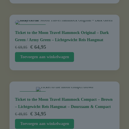
AANBIEDING
Ticket to the Moon Travel Hammock Original – Dark
Green / Army Green – Lichtgewicht Reis Hangmat
Oorspronkelijke
Huidige
€
64,95
€
69,95
prijs
prijs
Toevoegen aan winkelwagen
was:
is:
€ 69,95.
€ 64,95.
AANBIEDING
Ticket to the Moon Travel Hammock Compact – Brown
– Lichtgewicht Reis Hangmat – Duurzaam & Compact
Oorspronkelijke
Huidige
€
34,95
€
49,95
prijs
prijs
Toevoegen aan winkelwagen
was:
is: