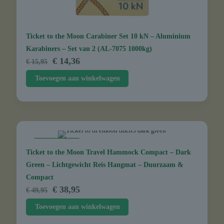
Ticket to the Moon Carabiner Set 10 kN – Aluminium
Karabiners – Set van 2 (AL-7075 1000kg)
Oorspronkelijke
Huidige
€
14,36
€
15,95
prijs
prijs
Toevoegen aan winkelwagen
was:
is:
€ 15,95.
€ 14,36.
AANBIEDING
Ticket to the Moon Travel Hammock Compact – Dark
Green – Lichtgewicht Reis Hangmat – Duurzaam &
Compact
Oorspronkelijke
Huidige
€
38,95
€
49,95
prijs
prijs
Toevoegen aan winkelwagen
was:
is:
€ 49,95.
€ 38,95.