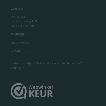
Gegevens
FØRSKELL
3e Industrieweg 11B
NL-3411 MD Lopik
WhatsApp
💬 +31 6 417 470 34
Snelste reactie
E-mail
info@forskell.nl
Fysiek magazijn in Nederland – verzending binnen 1–2
werkdagen