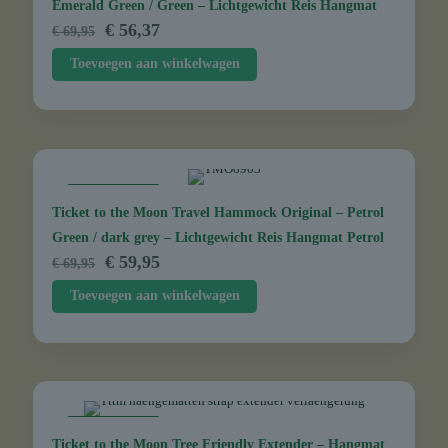
Emerald Green / Green – Lichtgewicht Reis Hangmat
Oorspronkelijke
Huidige
€
56,37
€
69,95
prijs
prijs
Toevoegen aan winkelwagen
was:
is:
€ 69,95.
€ 56,37.
AANBIEDING
Ticket to the Moon Travel Hammock Original – Petrol
Green / dark grey – Lichtgewicht Reis Hangmat Petrol
Oorspronkelijke
Huidige
€
59,95
€
69,95
prijs
prijs
Toevoegen aan winkelwagen
was:
is:
€ 69,95.
€ 59,95.
AANBIEDING
Ticket to the Moon Tree Friendly Extender – Hangmat