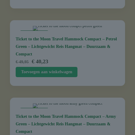
€ 49,95.
€ 34,95.
AANBIEDING
Ticket to the Moon Travel Hammock Compact – Petrol
Green – Lichtgewicht Reis Hangmat – Duurzaam &
Compact
Oorspronkelijke
Huidige
€
40,23
€
49,95
prijs
prijs
Toevoegen aan winkelwagen
was:
is:
€ 49,95.
€ 40,23.
AANBIEDING
Ticket to the Moon Travel Hammock Compact – Army
Green – Lichtgewicht Reis Hangmat – Duurzaam &
Compact