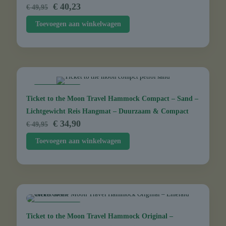
Oorspronkelijke
Huidige
€
40,23
€
49,95
prijs
prijs
Toevoegen aan winkelwagen
was:
is:
€ 49,95.
€ 40,23.
AANBIEDING
Ticket to the Moon Travel Hammock Compact – Sand –
Lichtgewicht Reis Hangmat – Duurzaam & Compact
Oorspronkelijke
Huidige
€
34,90
€
49,95
prijs
prijs
Toevoegen aan winkelwagen
was:
is:
€ 49,95.
€ 34,90.
AANBIEDING
Ticket to the Moon Travel Hammock Original –