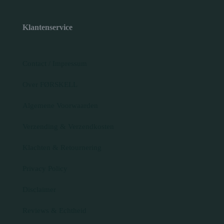
Klantenservice
Contact / Impressum
Over FØRSKELL
Algemene Voorwaarden
Verzending & Verzendkosten
Klachten & Retournering
Privacy Policy
Disclaimer
Reviews & Echtheid