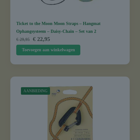
Ticket to the Moon Moon Straps – Hangmat
Ophangsysteem – Daisy-Chain – Set van 2
Oorspronkelijke
Huidige
€
22,95
€
29,95
prijs
prijs
Toevoegen aan winkelwagen
was:
is:
€ 29,95.
€ 22,95.
AANBIEDING