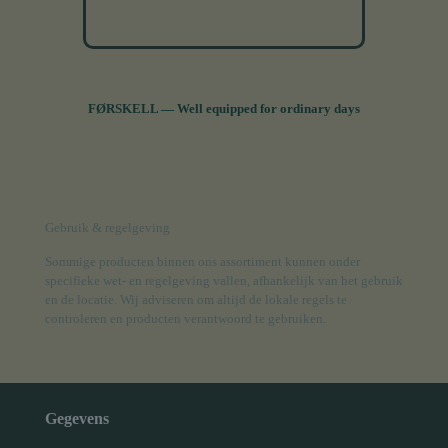
FØRSKELL — Well equipped for ordinary days
Gebruik & regelgeving
Sommige producten binnen ons assortiment kunnen onder
specifieke wet- en regelgeving vallen, afhankelijk van het gebruik
en de locatie. Wij adviseren om altijd de lokale regels te
controleren en producten verantwoord te gebruiken.
Gegevens