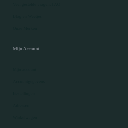
Veel gestelde vragen, FAQ
Blog en Weetjes
Onze Merken
Mijn Account
Mijn account
Accountgegevens
Bestellingen
Adressen
Winkelwagen