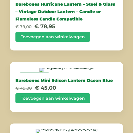
Barebones Hurricane Lantern – Steel & Glass
– Vintage Outdoor Lantern – Candle or
Flameless Candle Compatible
Oorspronkelijke
Huidige
€
78,95
€
79,00
prijs
prijs
was:
is:
Toevoegen aan winkelwagen
€ 79,00.
€ 78,95.
AANBIEDING
Barebones Mini Edison Lantern Ocean Blue
Oorspronkelijke
Huidige
€
45,00
€
49,00
prijs
prijs
was:
is:
Toevoegen aan winkelwagen
€ 49,00.
€ 45,00.