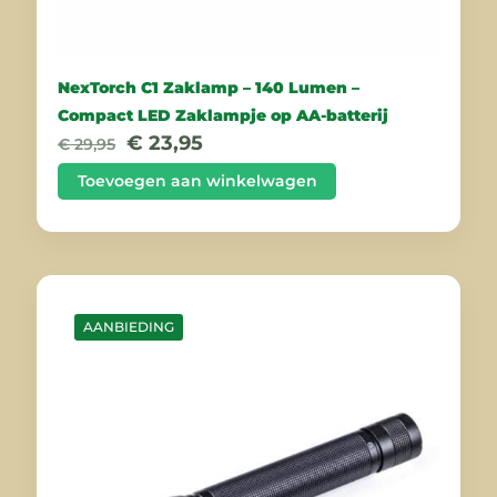
NexTorch C1 Zaklamp – 140 Lumen –
Compact LED Zaklampje op AA-batterij
Oorspronkelijke
Huidige
€
23,95
€
29,95
prijs
prijs
was:
is:
Toevoegen aan winkelwagen
€ 29,95.
€ 23,95.
AANBIEDING