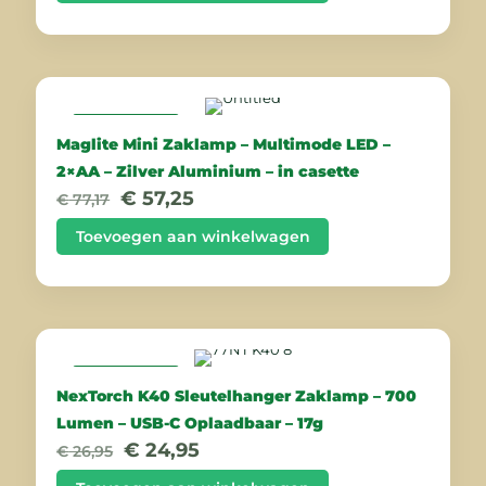
€ 41,53.
€ 29,84.
AANBIEDING
Maglite Mini Zaklamp – Multimode LED –
2×AA – Zilver Aluminium – in casette
Oorspronkelijke
Huidige
€
57,25
€
77,17
prijs
prijs
was:
is:
Toevoegen aan winkelwagen
€ 77,17.
€ 57,25.
AANBIEDING
NexTorch K40 Sleutelhanger Zaklamp – 700
Lumen – USB-C Oplaadbaar – 17g
Oorspronkelijke
Huidige
€
24,95
€
26,95
prijs
prijs