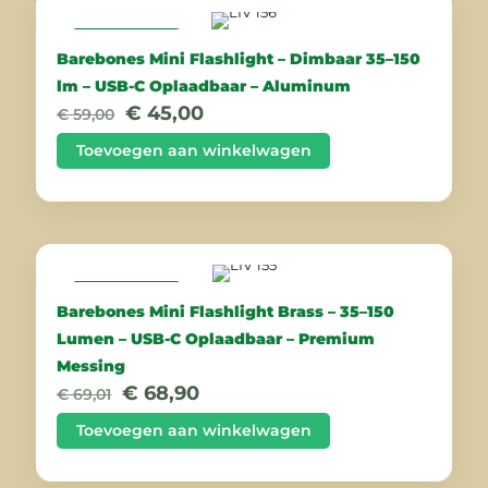
AANBIEDING
Barebones Mini Flashlight – Dimbaar 35–150
lm – USB-C Oplaadbaar – Aluminum
Oorspronkelijke
Huidige
€
45,00
€
59,00
prijs
prijs
was:
is:
Toevoegen aan winkelwagen
€ 59,00.
€ 45,00.
AANBIEDING
Barebones Mini Flashlight Brass – 35–150
Lumen – USB-C Oplaadbaar – Premium
Messing
Oorspronkelijke
Huidige
€
68,90
€
69,01
prijs
prijs
was:
is:
Toevoegen aan winkelwagen
€ 69,01.
€ 68,90.