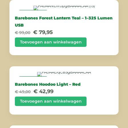
AANBIEDING
Barebones Forest Lantern Teal – 1–325 Lumen
USB
Oorspronkelijke
Huidige
€
79,95
€
99,00
prijs
prijs
was:
is:
Toevoegen aan winkelwagen
€ 99,00.
€ 79,95.
AANBIEDING
Barebones Hoodoo Light – Red
Oorspronkelijke
Huidige
€
42,99
€
49,00
prijs
prijs
was:
is:
Toevoegen aan winkelwagen
€ 49,00.
€ 42,99.