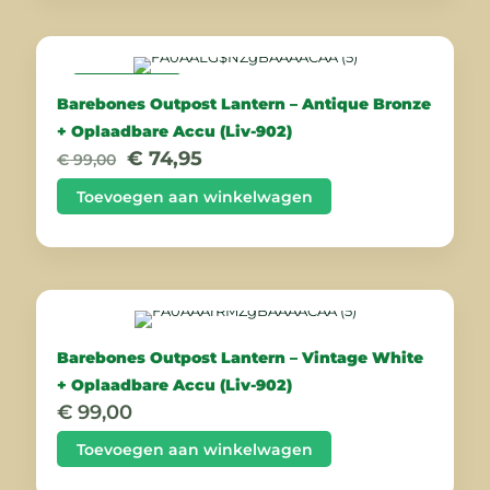
AANBIEDING
Barebones Outpost Lantern – Antique Bronze
+ Oplaadbare Accu (Liv-902)
Oorspronkelijke
Huidige
€
74,95
€
99,00
prijs
prijs
was:
is:
Toevoegen aan winkelwagen
€ 99,00.
€ 74,95.
Barebones Outpost Lantern – Vintage White
+ Oplaadbare Accu (Liv-902)
€
99,00
Toevoegen aan winkelwagen