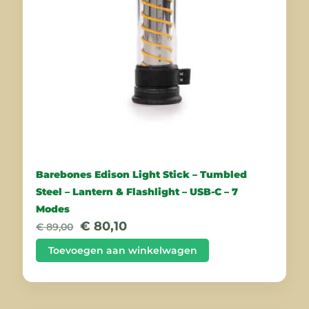
Barebones Edison Light Stick – Tumbled
Steel – Lantern & Flashlight – USB-C – 7
Modes
Oorspronkelijke
Huidige
€
80,10
€
89,00
prijs
prijs
was:
is:
Toevoegen aan winkelwagen
€ 89,00.
€ 80,10.