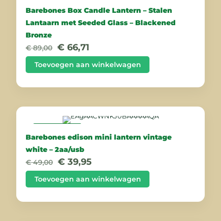
AANBIEDING
Barebones Box Candle Lantern – Stalen
Lantaarn met Seeded Glass – Blackened
Bronze
Oorspronkelijke
Huidige
€
66,71
€
89,00
prijs
prijs
was:
is:
Toevoegen aan winkelwagen
€ 89,00.
€ 66,71.
AANBIEDING
Barebones edison mini lantern vintage
white – 2aa/usb
Oorspronkelijke
Huidige
€
39,95
€
49,00
prijs
prijs
was:
is:
Toevoegen aan winkelwagen
€ 49,00.
€ 39,95.