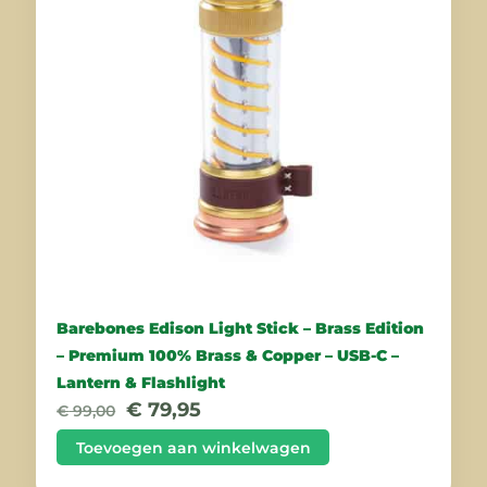
Barebones Edison Light Stick – Brass Edition
– Premium 100% Brass & Copper – USB-C –
Lantern & Flashlight
Oorspronkelijke
Huidige
€
79,95
€
99,00
prijs
prijs
was:
is:
Toevoegen aan winkelwagen
€ 99,00.
€ 79,95.