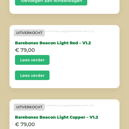
was:
is:
Toevoegen aan winkelwagen
€ 26,95.
€ 24,95.
UITVERKOCHT
Barebones Beacon Light Red – V1.2
€
79,00
Lees verder
Lees verder
UITVERKOCHT
Barebones Beacon Light Copper – V1.2
€
79,00