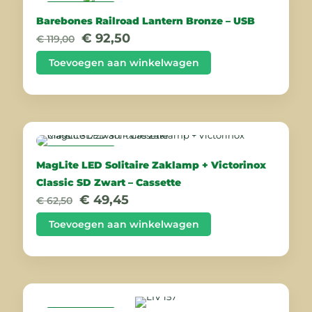
AANBIEDING
Barebones Railroad Lantern Bronze – USB
Oorspronkelijke
Huidige
€
92,50
€
119,00
prijs
prijs
was:
is:
Toevoegen aan winkelwagen
€ 119,00.
€ 92,50.
AANBIEDING
MagLite LED Solitaire Zaklamp + Victorinox
Classic SD Zwart – Cassette
Oorspronkelijke
Huidige
€
49,45
€
62,50
prijs
prijs
was:
is:
Toevoegen aan winkelwagen
€ 62,50.
€ 49,45.