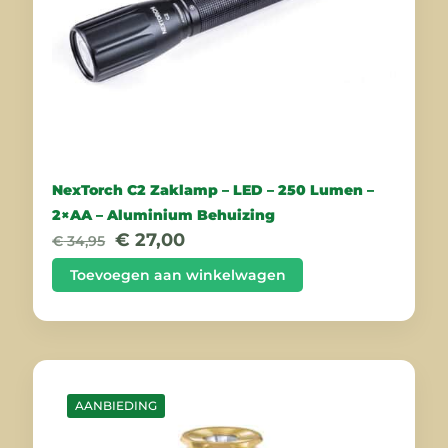
NexTorch C2 Zaklamp – LED – 250 Lumen –
2×AA – Aluminium Behuizing
Oorspronkelijke
Huidige
€
27,00
€
34,95
prijs
prijs
was:
is:
Toevoegen aan winkelwagen
€ 34,95.
€ 27,00.
AANBIEDING