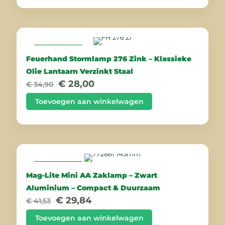
AANBIEDING
Feuerhand Stormlamp 276 Zink – Klassieke
Olie Lantaarn Verzinkt Staal
Oorspronkelijke
Huidige
€
28,00
€
34,90
prijs
prijs
was:
is:
Toevoegen aan winkelwagen
€ 34,90.
€ 28,00.
AANBIEDING
Mag-Lite Mini AA Zaklamp – Zwart
Aluminium – Compact & Duurzaam
Oorspronkelijke
Huidige
€
29,84
€
41,53
prijs
prijs
was:
is:
Toevoegen aan winkelwagen