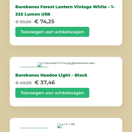
AANBIEDING
Barebones Forest Lantern Vintage White – 1–
325 Lumen USB
Oorspronkelijke
Huidige
€
74,25
€
99,00
prijs
prijs
was:
is:
Toevoegen aan winkelwagen
€ 99,00.
€ 74,25.
AANBIEDING
Barebones Hoodoo Light – Black
Oorspronkelijke
Huidige
€
37,46
€
49,00
prijs
prijs
was:
is:
Toevoegen aan winkelwagen
€ 49,00.
€ 37,46.
AANBIEDING