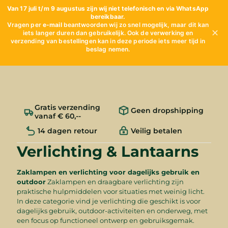
Van 17 juli t/m 9 augustus zijn wij niet telefonisch en via WhatsApp
bereikbaar.
Vragen per
e-mail
beantwoorden wij zo snel mogelijk, maar dit kan
✕
iets langer duren dan gebruikelijk. Ook de verwerking en
verzending van bestellingen kan in deze periode iets meer tijd in
beslag nemen.
Gratis verzending
Geen dropshipping
vanaf € 60,--
14 dagen retour
Veilig betalen
Verlichting & Lantaarns
Zaklampen en verlichting voor dagelijks gebruik en
outdoor
Zaklampen en draagbare verlichting zijn
praktische hulpmiddelen voor situaties met weinig licht.
In deze categorie vind je verlichting die geschikt is voor
dagelijks gebruik, outdoor-activiteiten en onderweg, met
een focus op functioneel ontwerp en gebruiksgemak.