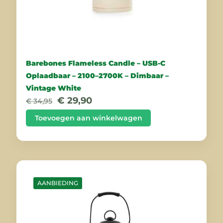
Barebones Flameless Candle – USB-C
Oplaadbaar – 2100–2700K – Dimbaar –
Vintage White
Oorspronkelijke
Huidige
€
29,90
€
34,95
prijs
prijs
was:
is:
Toevoegen aan winkelwagen
€ 34,95.
€ 29,90.
AANBIEDING