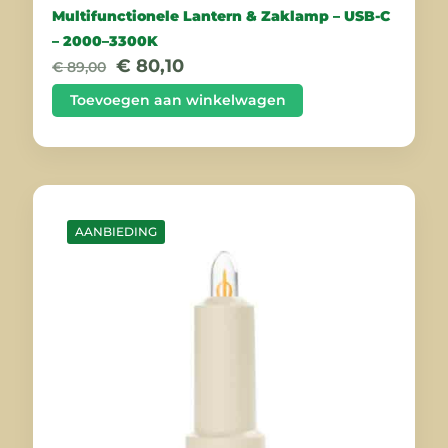
Multifunctionele Lantern & Zaklamp – USB-C
– 2000–3300K
Oorspronkelijke
Huidige
€
80,10
€
89,00
prijs
prijs
was:
is:
Toevoegen aan winkelwagen
€ 89,00.
€ 80,10.
AANBIEDING