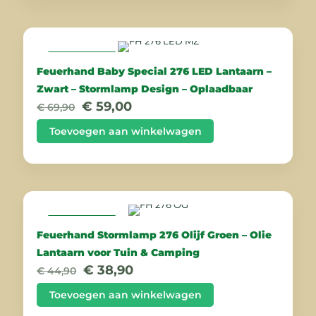
AANBIEDING
Feuerhand Baby Special 276 LED Lantaarn –
Zwart – Stormlamp Design – Oplaadbaar
Oorspronkelijke
Huidige
€
59,00
€
69,90
prijs
prijs
was:
is:
Toevoegen aan winkelwagen
€ 69,90.
€ 59,00.
AANBIEDING
Feuerhand Stormlamp 276 Olijf Groen – Olie
Lantaarn voor Tuin & Camping
Oorspronkelijke
Huidige
€
38,90
€
44,90
prijs
prijs
was:
is:
Toevoegen aan winkelwagen
€ 44,90.
€ 38,90.