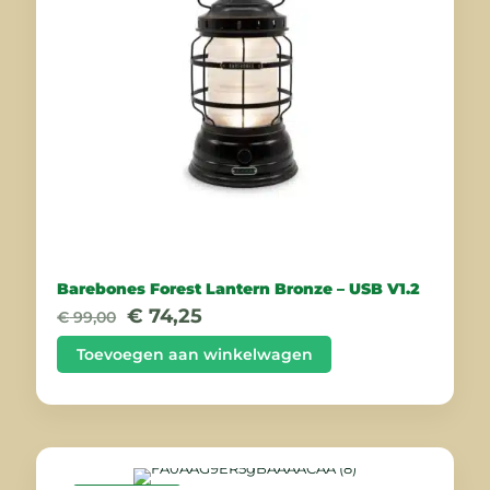
Barebones Forest Lantern Bronze – USB V1.2
Oorspronkelijke
Huidige
€
74,25
€
99,00
prijs
prijs
was:
is:
Toevoegen aan winkelwagen
€ 99,00.
€ 74,25.