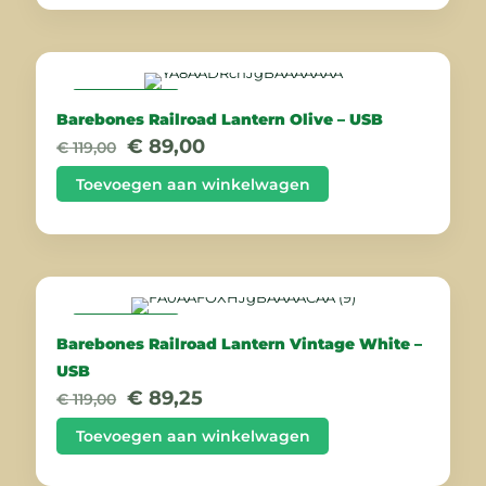
AANBIEDING
Barebones Railroad Lantern Olive – USB
Oorspronkelijke
Huidige
€
89,00
€
119,00
prijs
prijs
was:
is:
Toevoegen aan winkelwagen
€ 119,00.
€ 89,00.
AANBIEDING
Barebones Railroad Lantern Vintage White –
USB
Oorspronkelijke
Huidige
€
89,25
€
119,00
prijs
prijs
was:
is:
Toevoegen aan winkelwagen
€ 119,00.
€ 89,25.