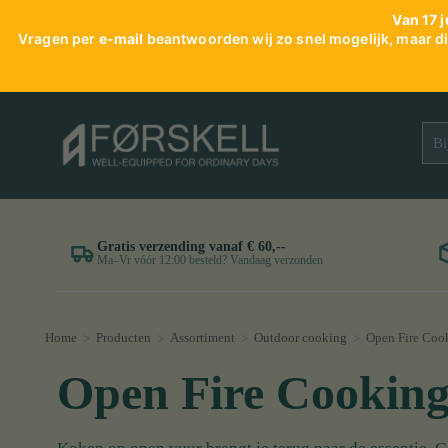
Van 17 j
Vragen per
e-mail
beantwoorden wij zo snel mogelijk, maar dit
Gratis verzending vanaf € 60,--
Ma–Vr vóór 12:00 besteld? Vandaag verzonden
Home
Producten
Assortiment
Outdoor cooking
Open Fire Coo
>
>
>
>
Open Fire Cookin