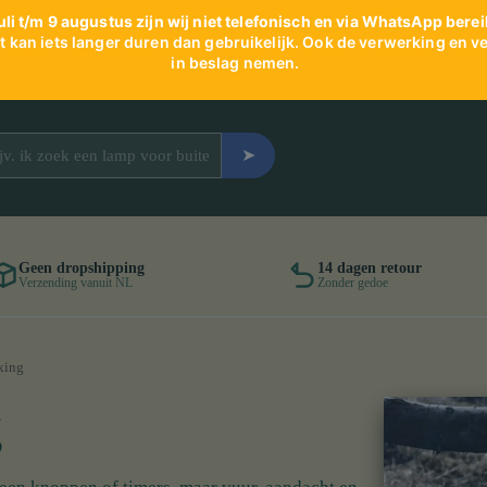
uli t/m 9 augustus zijn wij niet telefonisch en via WhatsApp berei
 kan iets langer duren dan gebruikelijk. Ook de verwerking en ve
in beslag nemen.
➤
Geen dropshipping
14 dagen retour
Verzending vanuit NL
Zonder gedoe
king
g