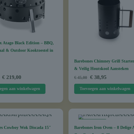
 Atago Black Edition – BBQ,
al & Outdoor Kooktoestel in
Barebones Chimney Grill Starter
& Veilig Houtskool Aansteken
Oorspronkelijke
Huidige
Oorspronkelijke
Huidige
€
219,00
€
38,95
€
45,00
prijs
prijs
prijs
prijs
egen aan winkelwagen
Toevoegen aan winkelwagen
was:
is:
was:
is:
€ 249,00.
€ 219,00.
€ 45,00.
€ 38,95.
AANBIEDING
es Cowboy Wok Discada 15″
Barebones Iron Oven – 8 Delige A