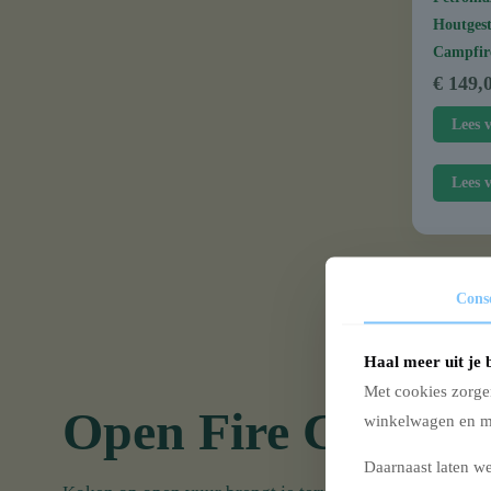
Houtgest
Campfir
€
149,
Lees 
Lees 
Cons
Haal meer uit je 
Met cookies zorge
Open Fire Cooking
winkelwagen en ma
Daarnaast laten we