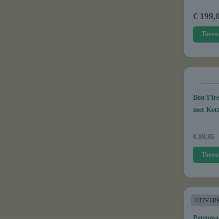
€
199,
Toevo
AAN
Bon Fire
met Ket
€
99,95
Toevo
UITVER
Petroma