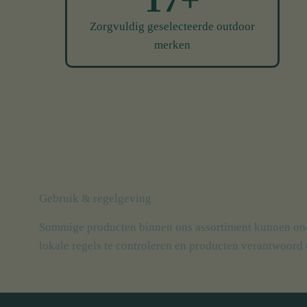
17+
Zorgvuldig geselecteerde outdoor
merken
Gebruik & regelgeving
Sommige producten binnen ons assortiment kunnen onder 
lokale regels te controleren en producten verantwoord 