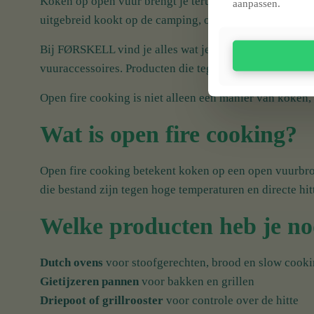
Koken op open vuur brengt je terug naar de essentie. G
aanpassen.
uitgebreid kookt op de camping, open fire cooking draa
Bij FØRSKELL vind je alles wat je nodig hebt om buiten
vuuraccessoires. Producten die tegen een stootje kunne
Open fire cooking is niet alleen een manier van koken
Wat is open fire cooking?
Open fire cooking betekent koken op een open vuurbron
die bestand zijn tegen hoge temperaturen en directe hit
Welke producten heb je no
Dutch ovens
voor stoofgerechten, brood en slow cook
Gietijzeren pannen
voor bakken en grillen
Driepoot of grillrooster
voor controle over de hitte