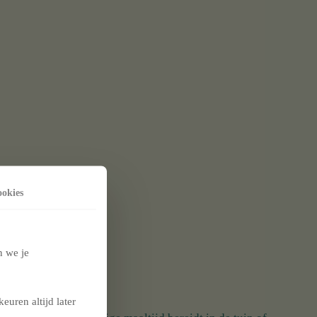
okies
n we je
r
euren altijd later