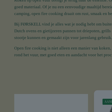
Koken op open vuur brengt je terug naar de essentie. 
goed materiaal. Of je nu een eenvoudige maaltijd bereid
camping, open fire cooking draait om rust, smaak en be
Bij FØRSKELL vind je alles wat je nodig hebt om buiten
Dutch ovens en gietijzeren pannen tot driepoten, grills
stootje kunnen en gemaakt zijn voor jarenlang gebruik
Open fire cooking is niet alleen een manier van koken
rond het vuur, met goed eten en aandacht voor het proc
AAN