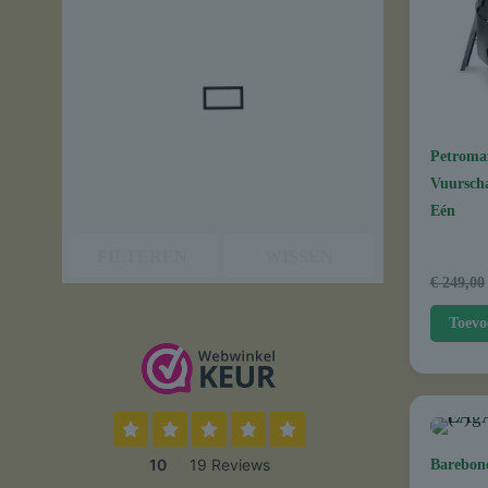
Petromax
Vuurscha
Eén
FILTEREN
WISSEN
€
249,00
Toevo
Barebon