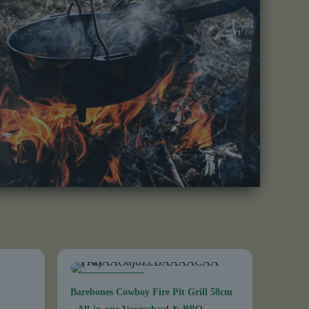
AANBIEDING
Barebones Cowboy Fire Pit Grill 58cm