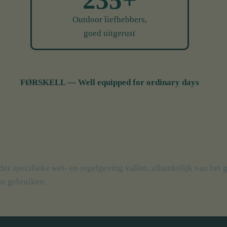
235+
Outdoor liefhebbers,
goed uitgerust
FØRSKELL — Well equipped for ordinary days
specifieke wet- en regelgeving vallen, afhankelijk van het ge
te gebruiken.