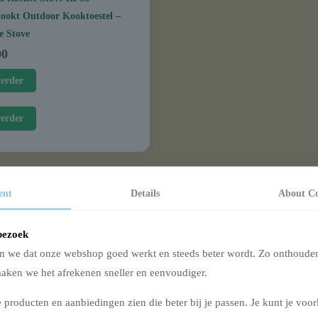
ookt Outdoor Kooktoestel –
e Stove
00
verder
verder
ent
Details
About
Co
bezoek
n we dat onze webshop goed werkt en steeds beter wordt. Zo onthoude
 – Koken op open vuu
ken we het afrekenen sneller en eenvoudiger.
 producten en aanbiedingen zien die beter bij je passen. Je kunt je voork