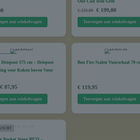
One Cast Iron Grill
Oorspronkelijke
Huidige
€
199,00
00
€
239,00
prijs
prijs
egen aan winkelwagen
Toevoegen aan winkelwagen
was:
is:
€ 239,00.
€ 199,00.
BIEDING
 Driepoot 175 cm – Driepoot
Bon Fire Stalen Vuurschaal 70 
ting voor Koken boven Vuur
Oorspronkelijke
Huidige
€
87,95
€
119,95
prijs
prijs
egen aan winkelwagen
Toevoegen aan winkelwagen
was:
is:
€ 99,95.
€ 87,95.
KOCHT
x Rocket Stove RF33 –