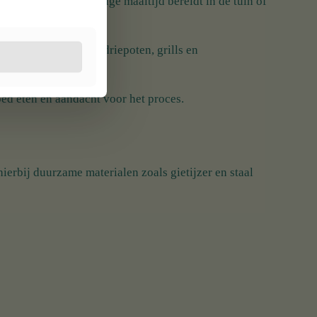
f je nu een eenvoudige maaltijd bereidt in de tuin of
tijzeren pannen tot driepoten, grills en
ed eten en aandacht voor het proces.
erbij duurzame materialen zoals gietijzer en staal