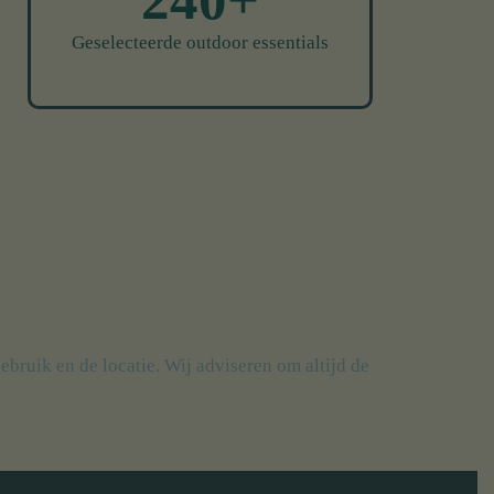
240+
Geselecteerde outdoor essentials
bruik en de locatie. Wij adviseren om altijd de