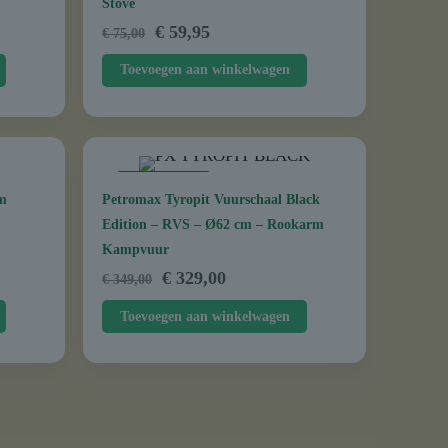
Stove
Oorspronkelijke
Huidige
€
59,95
€
75,00
prijs
prijs
Toevoegen aan winkelwagen
was:
is:
€ 75,00.
€ 59,95.
AANBIEDING
cm
Petromax Tyropit Vuurschaal Black
Edition – RVS – Ø62 cm – Rookarm
Kampvuur
Oorspronkelijke
Huidige
€
329,00
€
349,00
prijs
prijs
Toevoegen aan winkelwagen
was:
is:
€ 349,00.
€ 329,00.