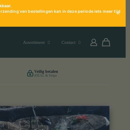
kbaar.
rzending van bestellingen kan in deze periode iets meer tijd
✕
Assortiment
Contact
Veilig betalen
iDEAL & Stripe