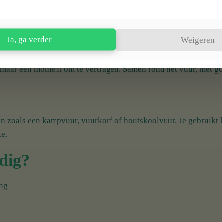
een knoppen of timers, maar vuur, aandacht en goed materiaal. O
it om rust, smaak en beleving.
 te koken zoals het bedoeld is. Van robuuste Dutch ovens en gie
Ja, ga verder
Weigeren
n en gemaakt zijn voor jarenlang gebruik.
, maar een moment om te vertragen. Samen rond het vuur, met go
 zoals een kampvuur, vuurkorf of houtskoolvuur. Je gebruikt hi
te.
dig?
ing