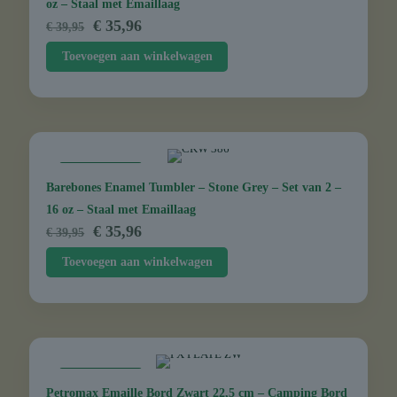
oz – Staal met Emaillaag
Oorspronkelijke
Huidige
€
35,96
€
39,95
prijs
prijs
Toevoegen aan winkelwagen
was:
is:
€ 39,95.
€ 35,96.
AANBIEDING
Barebones Enamel Tumbler – Stone Grey – Set van 2 –
16 oz – Staal met Emaillaag
Oorspronkelijke
Huidige
€
35,96
€
39,95
prijs
prijs
Toevoegen aan winkelwagen
was:
is:
€ 39,95.
€ 35,96.
AANBIEDING
Petromax Emaille Bord Zwart 22,5 cm – Camping Bord