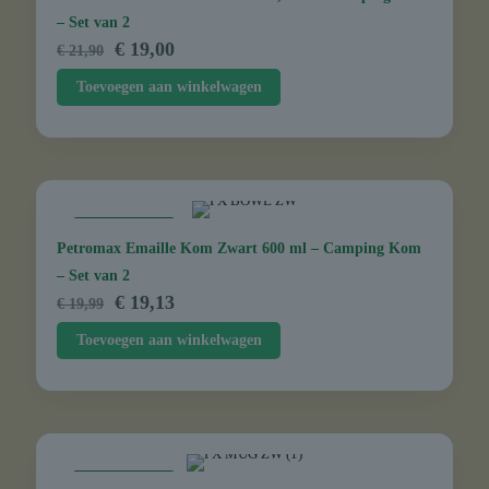
– Set van 2
Oorspronkelijke
Huidige
€
19,00
€
21,90
prijs
prijs
Toevoegen aan winkelwagen
was:
is:
€ 21,90.
€ 19,00.
AANBIEDING
Petromax Emaille Kom Zwart 600 ml – Camping Kom
– Set van 2
Oorspronkelijke
Huidige
€
19,13
€
19,99
prijs
prijs
Toevoegen aan winkelwagen
was:
is:
€ 19,99.
€ 19,13.
AANBIEDING