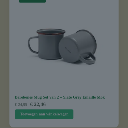
Barebones Mug Set van 2 – Slate Grey Emaille Mok
Oorspronkelijke
Huidige
€
22,46
€
24,95
prijs
prijs
Toevoegen aan winkelwagen
was:
is:
€ 24,95.
€ 22,46.