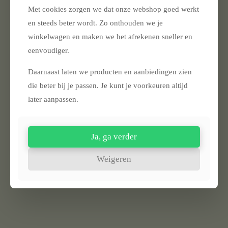
Met cookies zorgen we dat onze webshop goed werkt
en steeds beter wordt. Zo onthouden we je
winkelwagen en maken we het afrekenen sneller en
eenvoudiger.
UITVERKOCHT
Daarnaast laten we producten en aanbiedingen zien
Bon Fire Ketel 2,2 Liter
€
34,95
die beter bij je passen. Je kunt je voorkeuren altijd
later aanpassen.
Lees verder
Lees verder
Ja, ga verder
Weigeren