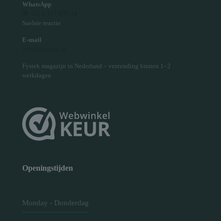
WhatsApp
💬 +31 6 417 470 34
Snelste reactie
E-mail
info@forskell.nl
Fysiek magazijn in Nederland – verzending binnen 1–2
werkdagen
Openingstijden
Monday - Donderdag