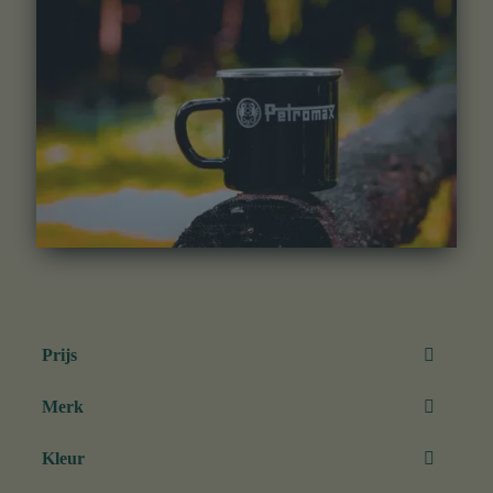
Prijs
€
7,00
-
€
26,99
Merk
€
27,00
-
€
34,00
Kleur
Barebones
Charcoal