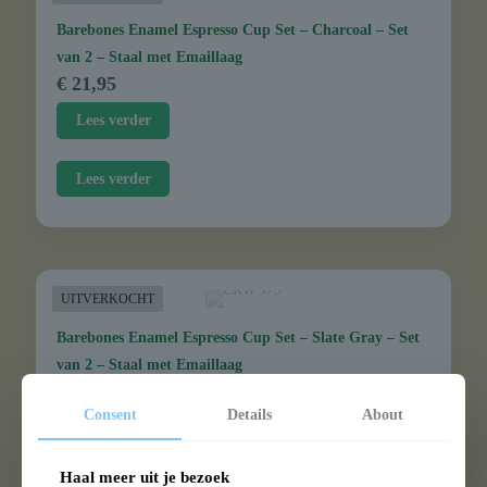
Barebones Enamel Espresso Cup Set – Charcoal – Set
van 2 – Staal met Emaillaag
€
21,95
Lees verder
Lees verder
UITVERKOCHT
Barebones Enamel Espresso Cup Set – Slate Gray – Set
van 2 – Staal met Emaillaag
€
21,95
Consent
Details
About
Lees verder
Haal meer uit je bezoek
Lees verder