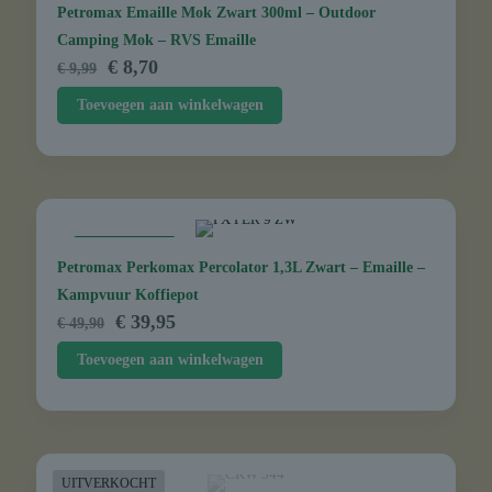
Petromax Emaille Mok Zwart 300ml – Outdoor
Camping Mok – RVS Emaille
Oorspronkelijke
Huidige
€
8,70
€
9,99
prijs
prijs
Toevoegen aan winkelwagen
was:
is:
€ 9,99.
€ 8,70.
AANBIEDING
Petromax Perkomax Percolator 1,3L Zwart – Emaille –
Kampvuur Koffiepot
Oorspronkelijke
Huidige
€
39,95
€
49,90
prijs
prijs
Toevoegen aan winkelwagen
was:
is:
€ 49,90.
€ 39,95.
UITVERKOCHT