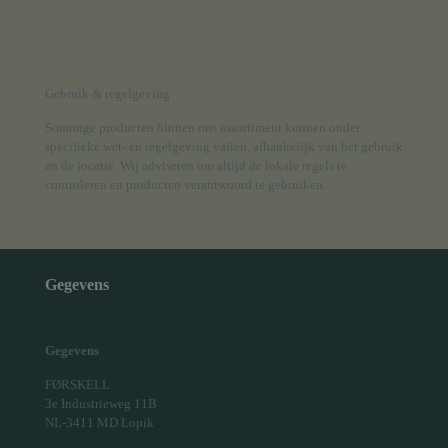
Gebruik & regelgeving
Sommige producten binnen ons assortiment kunnen onder
specifieke wet- en regelgeving vallen, afhankelijk van het gebruik
en de locatie. Wij adviseren om altijd de lokale regels te
controleren en producten verantwoord te gebruiken.
Gegevens
Gegevens
FØRSKELL
3e Industrieweg 11B
NL-3411 MD Lopik