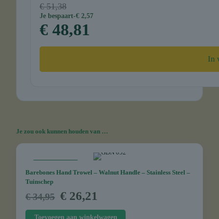
€ 51,38
Je bespaart
-€ 2,57
€ 48,81
In
Je zou ook kunnen houden van …
AANBIEDING
Barebones Hand Trowel – Walnut Handle – Stainless Steel –
Tuinschep
Oorspronkelijke
Huidige
€
26,21
€
34,95
prijs
prijs
was:
is:
Toevoegen aan winkelwagen