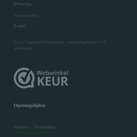
WhatsApp
💬 +31 6 417 470 34
Snelste reactie
E-mail
info@forskell.nl
Fysiek magazijn in Nederland – verzending binnen 1–2
werkdagen
Openingstijden
Monday - Donderdag