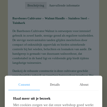
Beschrijving
Aanvullende informatie
Barebones Cultivator – Walnut Handle – Stainless Steel –
Tuinhark
De Barebones Cultivator Walnut is ontworpen voor intensief
gebruik in zowel harde, stenige grond als reguliere tuinbedden.
De stevige roestvaststalen tanden glijden moeiteloos door
compact of onkruidrijk oppervlak en bieden uitstekende
controle bij het wieden, beluchten en losmaken van aarde. De
handgreep is gemaakt van duurzaam walnoothout, dat
comfortabel in de hand ligt en voldoende grip biedt tijdens
langdurige tuinsessies.
Dankzij de robuuste constructie is deze cultivator geschikt
voor dagelijks gebruik en jarenlang betrouwbaar inzetbaar. Het
tijdloze ontwerp sluit aan bij de natuurlijke uitstraling van de
Barebones tuincollectie. De combinatie van sterk staal en warm
Consent
Details
About
walnoothout maakt dit een functioneel, esthetisch en duurzaam
tuingereedschap dat elke tuinier kan waarderen.
Haal meer uit je bezoek
Merk: Barebones
Met cookies zorgen we dat onze webshop goed werkt