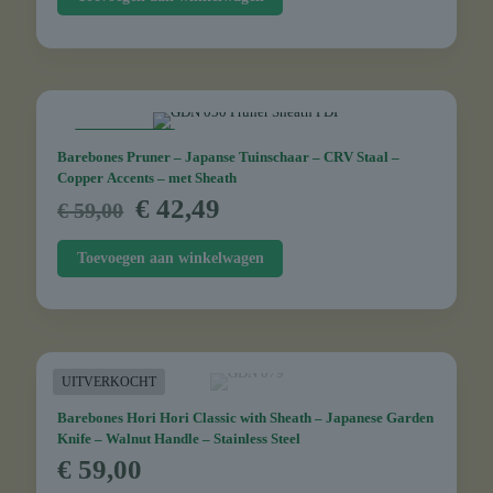
€ 34,95.
€ 26,21.
AANBIEDING
Barebones Pruner – Japanse Tuinschaar – CRV Staal –
Copper Accents – met Sheath
Oorspronkelijke
Huidige
€
42,49
€
59,00
prijs
prijs
was:
is:
Toevoegen aan winkelwagen
€ 59,00.
€ 42,49.
UITVERKOCHT
Barebones Hori Hori Classic with Sheath – Japanese Garden
Knife – Walnut Handle – Stainless Steel
€
59,00