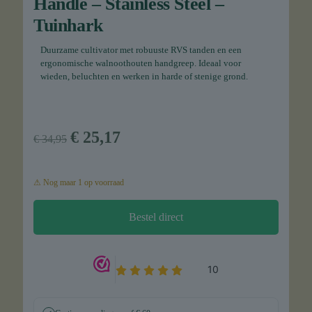
Handle – Stainless Steel –
Tuinhark
Duurzame cultivator met robuuste RVS tanden en een
ergonomische walnoothouten handgreep. Ideaal voor
wieden, beluchten en werken in harde of stenige grond.
Oorspronkelijke
Huidige
€
25,17
€
34,95
prijs
prijs
was:
is:
1 op voorraad
€ 34,95.
€ 25,17.
Bestel direct