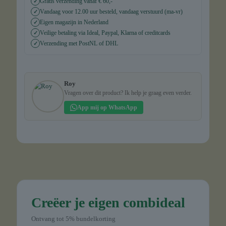
Gratis verzending vanaf € 60,-
✓
Vandaag voor 12.00 uur besteld, vandaag verstuurd (ma-vr)
✓
Eigen magazijn in Nederland
✓
Veilige betaling via Ideal, Paypal, Klarna of creditcards
✓
Verzending met PostNL of DHL
✓
Roy
Vragen over dit product? Ik help je graag even verder.
App mij op WhatsApp
Creëer je eigen combideal
Ontvang tot 5% bundelkorting