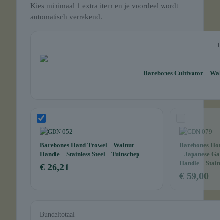
Kies minimaal 1 extra item en je voordeel wordt
automatisch verrekend.
Barebones Cultivator – Wal
Barebones Hand Trowel – Walnut
Barebones Hori
Handle – Stainless Steel – Tuinschep
– Japanese Ga
Handle – Stain
€
26,21
€
59,00
Bundeltotaal