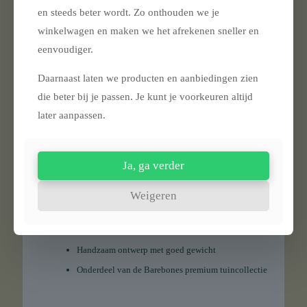
Model: Cultivator
en steeds beter wordt. Zo onthouden we je
SKU: GDN-053
winkelwagen en maken we het afrekenen sneller en
Materialen:
eenvoudiger.
RVS tanden (stainless steel)
Daarnaast laten we producten en aanbiedingen zien
Walnoothouten handgreep
die beter bij je passen. Je kunt je voorkeuren altijd
Functies & gebruik:
later aanpassen.
Geschikt voor dichte, stenige grond
Verwijderen van onkruid
Ja, ga verder
Beluchten en losmaken van aarde
Comfortabele ergonomische grip
Weigeren
Bijzonderheden:
Robuuste constructie voor langdurig gebruik
Handzaam ontwerp met goed gewicht
Onderdeel van de Barebones premium tuincollectie