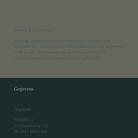
Gebruik & regelgeving
Sommige producten binnen ons assortiment kunnen onder
specifieke wet- en regelgeving vallen, afhankelijk van het gebruik
en de locatie. Wij adviseren om altijd de lokale regels te
controleren en producten verantwoord te gebruiken.
Gegevens
Gegevens
FØRSKELL
3e Industrieweg 11B
NL-3411 MD Lopik