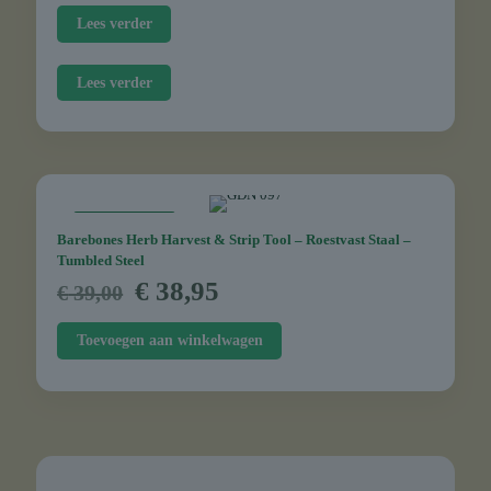
Lees verder
Lees verder
AANBIEDING
Barebones Herb Harvest & Strip Tool – Roestvast Staal –
Tumbled Steel
Oorspronkelijke
Huidige
€
38,95
€
39,00
prijs
prijs
was:
is:
Toevoegen aan winkelwagen
€ 39,00.
€ 38,95.