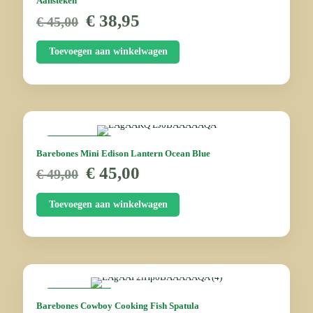
Aansteken
Oorspronkelijke
Huidige
€
38,95
€
45,00
prijs
prijs
was:
is:
Toevoegen aan winkelwagen
€ 45,00.
€ 38,95.
AANBIEDING
Barebones Mini Edison Lantern Ocean Blue
Oorspronkelijke
Huidige
€
45,00
€
49,00
prijs
prijs
was:
is:
Toevoegen aan winkelwagen
€ 49,00.
€ 45,00.
AANBIEDING
Barebones Cowboy Cooking Fish Spatula