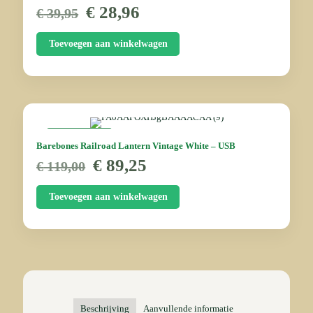
Oorspronkelijke
Huidige
€
28,96
€
39,95
prijs
prijs
was:
is:
Toevoegen aan winkelwagen
€ 39,95.
€ 28,96.
AANBIEDING
Barebones Railroad Lantern Vintage White – USB
Oorspronkelijke
Huidige
€
89,25
€
119,00
prijs
prijs
was:
is:
Toevoegen aan winkelwagen
€ 119,00.
€ 89,25.
Beschrijving
Aanvullende informatie