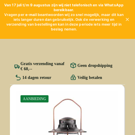
Van 17 juli t/m 9 augustus zijn wij niet telefonisch en via WhatsApp
bereikbaar.
Vragen per
e-mail
beantwoorden wij zo snel mogelijk, maar dit kan
✕
iets langer duren dan gebruikelijk. Ook de verwerking en
verzending van bestellingen kan in deze periode iets meer tijd in
beslag nemen.
Gratis verzending vanaf
Geen dropshipping
€ 60,--
14 dagen retour
Veilig betalen
AANBIEDING