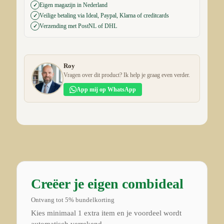
Eigen magazijn in Nederland
✓
Veilige betaling via Ideal, Paypal, Klarna of creditcards
✓
Verzending met PostNL of DHL
✓
Roy
Vragen over dit product? Ik help je graag even verder.
App mij op WhatsApp
Creëer je eigen combideal
Ontvang tot 5% bundelkorting
Kies minimaal 1 extra item en je voordeel wordt