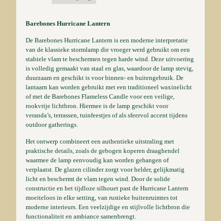
Barebones Hurricane Lantern
De Barebones Hurricane Lantern is een moderne interpretatie
van de klassieke stormlamp die vroeger werd gebruikt om een
stabiele vlam te beschermen tegen harde wind. Deze uitvoering
is volledig gemaakt van staal en glas, waardoor de lamp stevig,
duurzaam en geschikt is voor binnen- en buitengebruik. De
lantaarn kan worden gebruikt met een traditioneel waxinelicht
of met de Barebones Flameless Candle voor een veilige,
rookvrije lichtbron. Hiermee is de lamp geschikt voor
veranda’s, terrassen, tuinfeestjes of als sfeervol accent tijdens
outdoor gatherings.
Het ontwerp combineert een authentieke uitstraling met
praktische details, zoals de gebogen koperen draaghendel
waarmee de lamp eenvoudig kan worden gehangen of
verplaatst. De glazen cilinder zorgt voor helder, gelijkmatig
licht en beschermt de vlam tegen wind. Door de solide
constructie en het tijdloze silhouet past de Hurricane Lantern
moeiteloos in elke setting, van rustieke buitenruimtes tot
moderne interieurs. Een veelzijdige en stijlvolle lichtbron die
functionaliteit en ambiance samenbrengt.