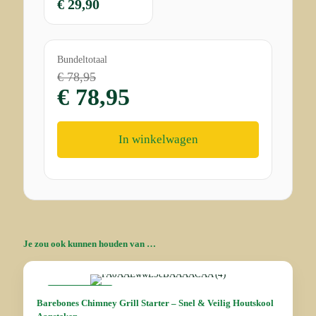
€
29,90
Bundeltotaal
€
78,95
€
78,95
In winkelwagen
Je zou ook kunnen houden van …
AANBIEDING
Barebones Chimney Grill Starter – Snel & Veilig Houtskool