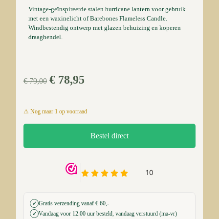
Vintage-geïnspireerde stalen hurricane lantern voor gebruik
met een waxinelicht of Barebones Flameless Candle.
Windbestendig ontwerp met glazen behuizing en koperen
draaghendel.
Oorspronkelijke
Huidige
€
78,95
€
79,00
prijs
prijs
was:
is:
1 op voorraad
€ 79,00.
€ 78,95.
Bestel direct
Gratis verzending vanaf € 60,-
✓
Vandaag voor 12.00 uur besteld, vandaag verstuurd (ma-vr)
✓