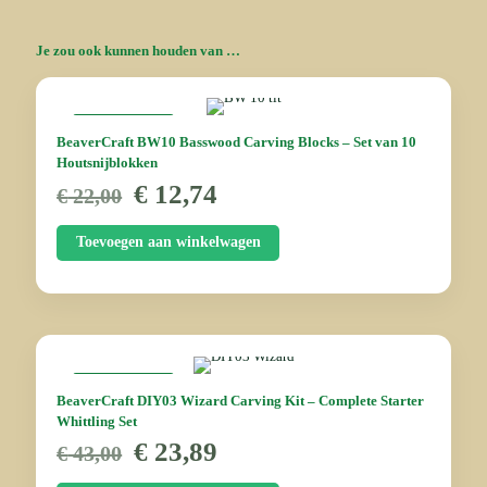
Je zou ook kunnen houden van …
AANBIEDING
BeaverCraft BW10 Basswood Carving Blocks – Set van 10
Houtsnijblokken
Oorspronkelijke
Huidige
€
12,74
€
22,00
prijs
prijs
was:
is:
Toevoegen aan winkelwagen
€ 22,00.
€ 12,74.
AANBIEDING
BeaverCraft DIY03 Wizard Carving Kit – Complete Starter
Whittling Set
Oorspronkelijke
Huidige
€
23,89
€
43,00
prijs
prijs