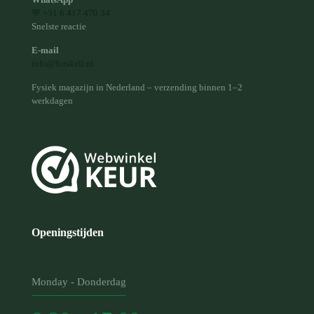
💬 +31 6 417 470 34
Snelste reactie
E-mail
info@forskell.nl
Fysiek magazijn in Nederland – verzending binnen 1–2
werkdagen
Openingstijden
Monday - Donderdag