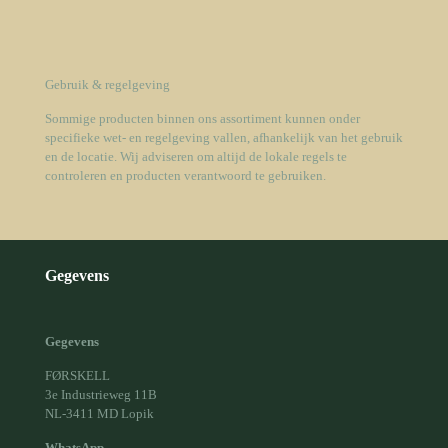
Gebruik & regelgeving
Sommige producten binnen ons assortiment kunnen onder
specifieke wet- en regelgeving vallen, afhankelijk van het gebruik
en de locatie. Wij adviseren om altijd de lokale regels te
controleren en producten verantwoord te gebruiken.
Gegevens
Gegevens
FØRSKELL
3e Industrieweg 11B
NL-3411 MD Lopik
WhatsApp