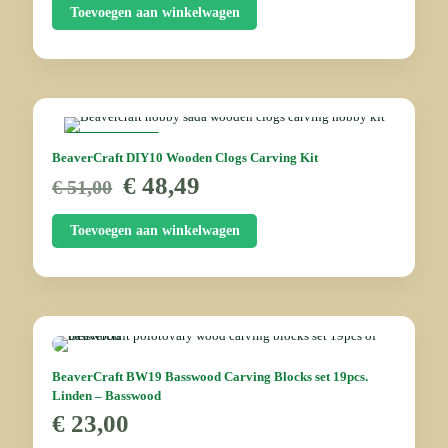
was:
is:
Toevoegen aan winkelwagen
€ 43,00.
€ 23,89.
AANBIEDING
BeaverCraft DIY10 Wooden Clogs Carving Kit
Oorspronkelijke
Huidige
€
48,49
€
51,00
prijs
prijs
was:
is:
Toevoegen aan winkelwagen
€ 51,00.
€ 48,49.
BeaverCraft BW19 Basswood Carving Blocks set 19pcs.
Linden – Basswood
€
23,00