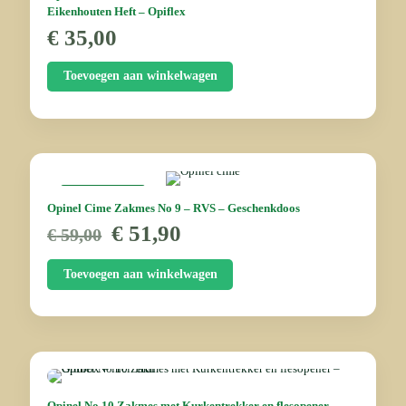
Eikenhouten Heft – Opiflex
€
35,00
Toevoegen aan winkelwagen
AANBIEDING
Opinel Cime Zakmes No 9 – RVS – Geschenk­doos
Oorspronkelijke
Huidige
€
51,90
€
59,00
prijs
prijs
was:
is:
Toevoegen aan winkelwagen
€ 59,00.
€ 51,90.
Opinel No 10 Zakmes met Kurkentrekker en flesopener –