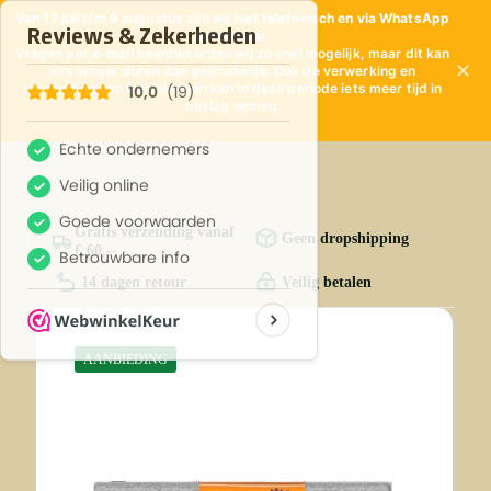
Van 17 juli t/m 9 augustus zijn wij niet telefonisch en via WhatsApp
bereikbaar.
Vragen per
e-mail
beantwoorden wij zo snel mogelijk, maar dit kan
✕
iets langer duren dan gebruikelijk. Ook de verwerking en
verzending van bestellingen kan in deze periode iets meer tijd in
beslag nemen.
Gratis verzending vanaf
Geen dropshipping
€ 60,--
14 dagen retour
Veilig betalen
AANBIEDING