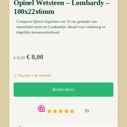
Opinel Wetsteen – Lombardy –
100x22x6mm
Compacte Opinel slijpsteen van 10 cm, gemaakt van
natuurlijke steen uit Lombardije. Ideaal voor onderweg en
dagelijks messenonderhoud.
Oorspronkelijke
Huidige
€
8,00
€
8,30
prijs
prijs
was:
is:
1 op voorraad
€ 8,30.
€ 8,00.
Bestel direct