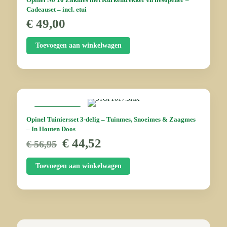
Cadeauset – incl. etui
€
49,00
Toevoegen aan winkelwagen
AANBIEDING
Opinel Tuiniersset 3-delig – Tuinmes, Snoeimes & Zaagmes
– In Houten Doos
Oorspronkelijke
Huidige
€
44,52
€
56,95
prijs
prijs
was:
is:
Toevoegen aan winkelwagen
€ 56,95.
€ 44,52.