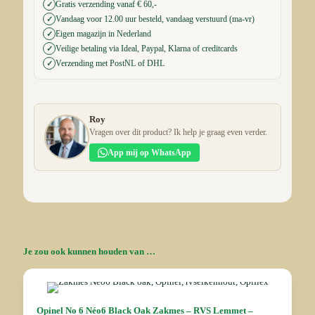
Gratis verzending vanaf € 60,-
✓
Vandaag voor 12.00 uur besteld, vandaag verstuurd (ma-vr)
✓
Eigen magazijn in Nederland
✓
Veilige betaling via Ideal, Paypal, Klarna of creditcards
✓
Verzending met PostNL of DHL
✓
Roy
Vragen over dit product? Ik help je graag even verder.
App mij op WhatsApp
Je zou ook kunnen houden van …
Opinel No 6 Néo6 Black Oak Zakmes – RVS Lemmet –