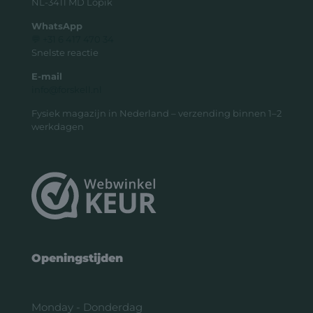
NL-3411 MD Lopik
WhatsApp
💬 +31 6 417 470 34
Snelste reactie
E-mail
info@forskell.nl
Fysiek magazijn in Nederland – verzending binnen 1–2
werkdagen
Openingstijden
Monday - Donderdag