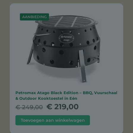
AANBIEDING
Petromax Atago Black Edition – BBQ, Vuurschaal
& Outdoor Kooktoestel in Eén
Oorspronkelijke
Huidige
€
219,00
€
249,00
prijs
prijs
was:
is:
Toevoegen aan winkelwagen
€ 249,00.
€ 219,00.