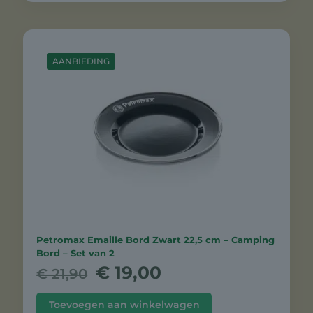
AANBIEDING
Petromax Emaille Bord Zwart 22,5 cm – Camping
Bord – Set van 2
Oorspronkelijke
Huidige
€
19,00
€
21,90
prijs
prijs
was:
is:
Toevoegen aan winkelwagen
€ 21,90.
€ 19,00.