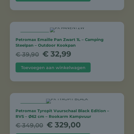
AANBIEDING
Petromax Emaille Pan Zwart 1L – Camping
Steelpan – Outdoor Kookpan
Oorspronkelijke
Huidige
€
32,99
€
39,90
prijs
prijs
was:
is:
Toevoegen aan winkelwagen
€ 39,90.
€ 32,99.
AANBIEDING
Petromax Tyropit Vuurschaal Black Edition –
RVS – Ø62 cm – Rookarm Kampvuur
Oorspronkelijke
Huidige
€
329,00
€
349,00
prijs
prijs