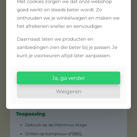
Met cookies zorgen we dat onze webshop
afstand tussen de spijlen zorgt ervoor dat ook
goed werkt en steeds beter wordt. Zo
kleinere ingrediënten goed op hun plek blijven
tijdens het grillen.
onthouden we je winkelwagen en maken we
het afrekenen sneller en eenvoudiger.
Het roestvrij staal is duurzaam, hittebestendig en
eenvoudig te reinigen na gebruik. Ideaal voor
Daarnaast laten we producten en
gebruik op kampvuur, BBQ of in de tuin.
aanbiedingen zien die beter bij je passen. Je
Waarom kiezen voor het Petromax
kunt je voorkeuren altijd later aanpassen.
Atago grillrooster?
RVS grillrooster van 34 cm
Perfect passend op de Petromax Atago
Ja, ga verder
Stevige constructie met extra stabiliteit
Weigeren
Geschikt voor vlees, vis en groenten
Eenvoudig schoon te maken
Toepassing
Gebruik op de Petromax Atago
Grillen op kampvuur of BBQ