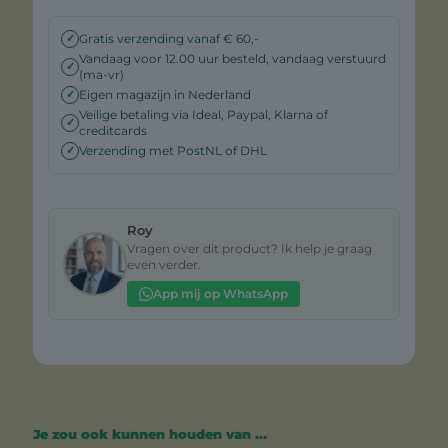
Gratis verzending vanaf € 60,-
✓
Vandaag voor 12.00 uur besteld, vandaag verstuurd
✓
(ma-vr)
Eigen magazijn in Nederland
✓
Veilige betaling via Ideal, Paypal, Klarna of
✓
creditcards
Verzending met PostNL of DHL
✓
Roy
Vragen over dit product? Ik help je graag
even verder.
App mij op WhatsApp
Je zou ook kunnen houden van …