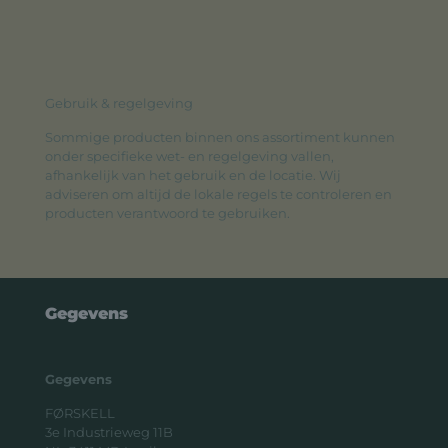
Gebruik & regelgeving
Sommige producten binnen ons assortiment kunnen
onder specifieke wet- en regelgeving vallen,
afhankelijk van het gebruik en de locatie. Wij
adviseren om altijd de lokale regels te controleren en
producten verantwoord te gebruiken.
Gegevens
Gegevens
FØRSKELL
3e Industrieweg 11B