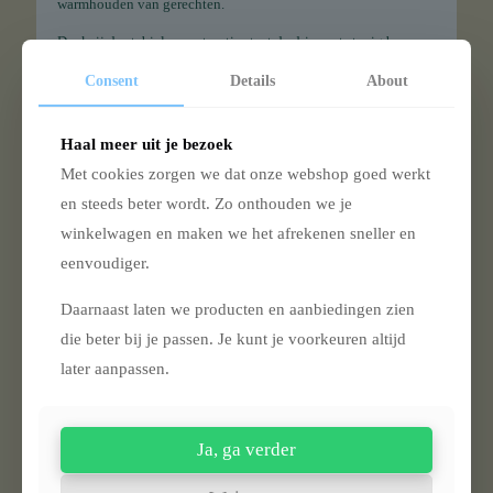
warmhouden van gerechten.
Dankzij de stabiele constructie staat de driepoot stevig boven
het vuur, zowel in de tuin als op de camping. Het inklapbare
Consent
Details
About
ontwerp maakt het bovendien eenvoudig om de driepoot mee
te nemen en op te bergen.
Of je nu een stoofpot bereidt, water kookt of gewoon wilt
Haal meer uit je bezoek
genieten van buiten koken, deze driepoot is een betrouwbare
Met cookies zorgen we dat onze webshop goed werkt
en praktische toevoeging aan je outdoor uitrusting.
en steeds beter wordt. Zo onthouden we je
Waarom kiezen voor de Bon Fire driepoot?
winkelwagen en maken we het afrekenen sneller en
Stevige basis voor koken boven open vuur
eenvoudiger.
Inclusief ketting en centrale draaipen
Daarnaast laten we producten en aanbiedingen zien
Verstelbare hoogte voor optimale controle
die beter bij je passen. Je kunt je voorkeuren altijd
Eenvoudig op te zetten en mee te nemen
later aanpassen.
Geschikt voor pannen, ketels en grillroosters
Toepassing
Ja, ga verder
Buiten koken boven open vuur