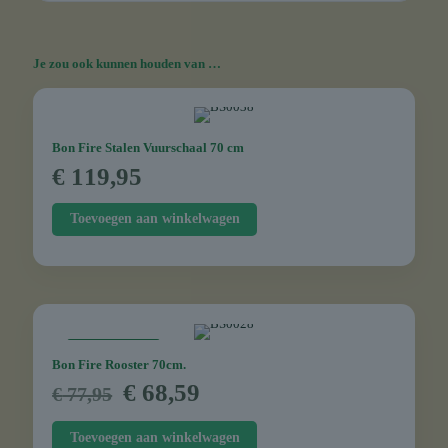
Je zou ook kunnen houden van …
Bon Fire Stalen Vuurschaal 70 cm
€
119,95
Toevoegen aan winkelwagen
AANBIEDING
Bon Fire Rooster 70cm.
Oorspronkelijke
Huidige
€
68,59
€
77,95
prijs
prijs
was:
is:
Toevoegen aan winkelwagen