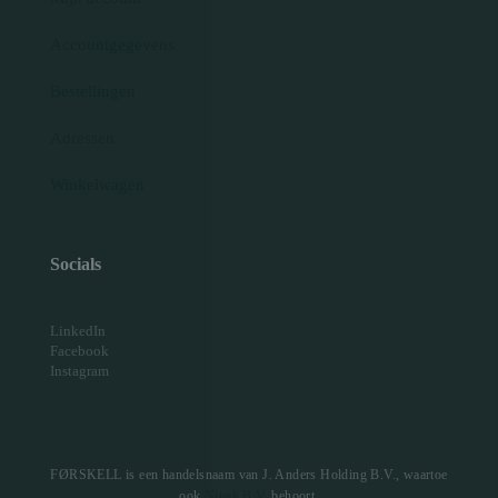
Accountgegevens
Bestellingen
Adressen
Winkelwagen
Socials
LinkedIn
Facebook
Instagram
FØRSKELL is een handelsnaam van J. Anders Holding B.V., waartoe
ook
Nipak B.V.
behoort.