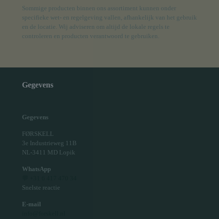
Sommige producten binnen ons assortiment kunnen onder
specifieke wet- en regelgeving vallen, afhankelijk van het gebruik
en de locatie. Wij adviseren om altijd de lokale regels te
controleren en producten verantwoord te gebruiken.
Gegevens
Gegevens
FØRSKELL
3e Industrieweg 11B
NL-3411 MD Lopik
WhatsApp
💬 +31 6 417 470 34
Snelste reactie
E-mail
info@forskell.nl