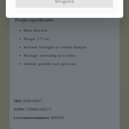
Weigeren
Gebruik op camping of in de tuin
Bereiden van stoofpotten, soep en warme dranken
Productspecificaties
Merk: Bon Fire
Hoogte: 175 cm
Inclusief: kettingset en centrale draaipen
Montage: eenvoudig op te zetten
Gebruik: geschikt voor open vuur
SKU:
0008-00027
GTIN:
5708085100275
Leveranciersnummer:
BS0026