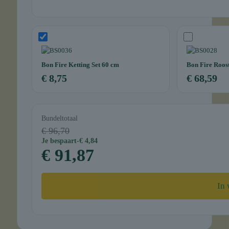
Bon Fire Ketting Set 60 cm
Bon Fire Roos
€
8,75
€
68,59
Bundeltotaal
€ 96,70
Je bespaart
-€ 4,84
€ 91,87
In