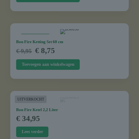
€ 77,95.
€ 68,59.
AANBIEDING
Bon Fire Ketting Set 60 cm
Oorspronkelijke
Huidige
€
8,75
€
9,95
prijs
prijs
was:
is:
Toevoegen aan winkelwagen
€ 9,95.
€ 8,75.
UITVERKOCHT
Bon Fire Ketel 2,2 Liter
€
34,95
Lees verder