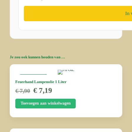
In
Je zou ook kunnen houden van …
AANBIEDING
Feuerhand Lampenolie 1 Liter
Oorspronkelijke
Huidige
€
7,19
€
7,90
prijs
prijs
was:
is:
Toevoegen aan winkelwagen
€ 7,90.
€ 7,19.