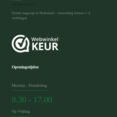
info@forskell.nl
Fysiek magazijn in Nederland – verzending binnen 1–2
werkdagen
Openingstijden
Monday - Donderdag
8.30 - 17.00
Op Vrijdag