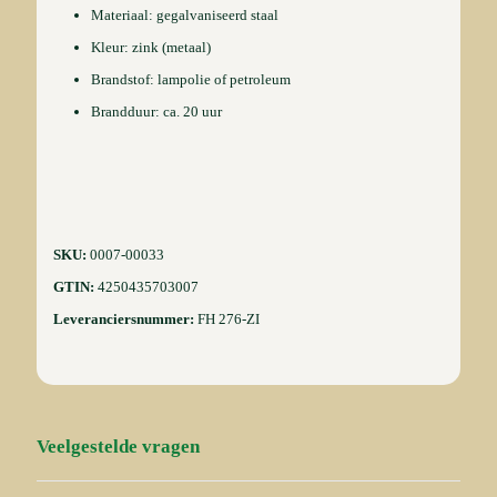
Materiaal: gegalvaniseerd staal
Kleur: zink (metaal)
Brandstof: lampolie of petroleum
Brandduur: ca. 20 uur
SKU:
0007-00033
GTIN:
4250435703007
Leveranciersnummer:
FH 276-ZI
Veelgestelde vragen