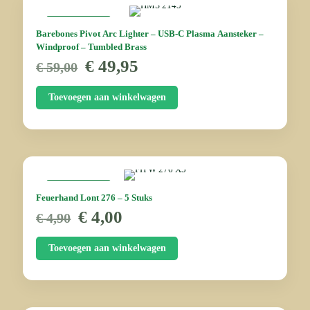
AANBIEDING
Barebones Pivot Arc Lighter – USB-C Plasma Aansteker –
Windproof – Tumbled Brass
Oorspronkelijke
Huidige
€
49,95
€
59,00
prijs
prijs
was:
is:
Toevoegen aan winkelwagen
€ 59,00.
€ 49,95.
AANBIEDING
Feuerhand Lont 276 – 5 Stuks
Oorspronkelijke
Huidige
€
4,00
€
4,90
prijs
prijs
was:
is:
Toevoegen aan winkelwagen
€ 4,90.
€ 4,00.