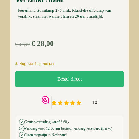
Feuerhand stormlamp 276 zink. Klassieke olielamp van
verzinkt staal met warme vlam en 20 uur brandtijd.
Oorspronkelijke
Huidige
€
28,00
€
34,90
prijs
prijs
was:
is:
1 op voorraad
€ 34,90.
€ 28,00.
Bestel direct
Gratis verzending vanaf € 60,-
✓
Vandaag voor 12.00 uur besteld, vandaag verstuurd (ma-vr)
✓
Eigen magazijn in Nederland
✓