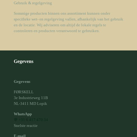
Gebruik & regelgeving
Sommige producten binnen ons assortiment kunnen onder
specifieke wet- en regelgeving vallen, afhankelijk van het gebruik
en de locatie. Wij adviseren om altijd de lokale regels te
controleren en producten verantwoord te gebruiken.
Gegevens
Gegevens
FØRSKELL
3e Industrieweg 11B
NL-3411 MD Lopik
WhatsApp
💬 +31 6 417 470 34
Snelste reactie
E-mail