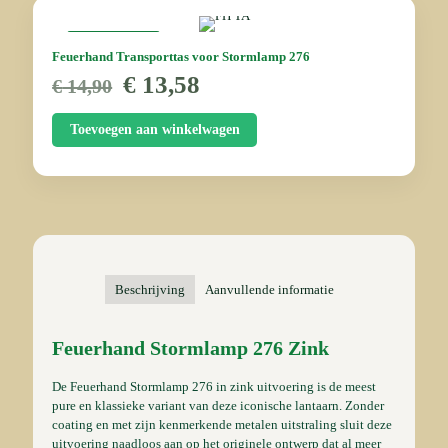
AANBIEDING
Feuerhand Transporttas voor Stormlamp 276
Oorspronkelijke
Huidige
€
13,58
€
14,90
prijs
prijs
was:
is:
Toevoegen aan winkelwagen
€ 14,90.
€ 13,58.
Beschrijving
Aanvullende informatie
Feuerhand Stormlamp 276 Zink
De Feuerhand Stormlamp 276 in zink uitvoering is de meest
pure en klassieke variant van deze iconische lantaarn. Zonder
coating en met zijn kenmerkende metalen uitstraling sluit deze
uitvoering naadloos aan op het originele ontwerp dat al meer