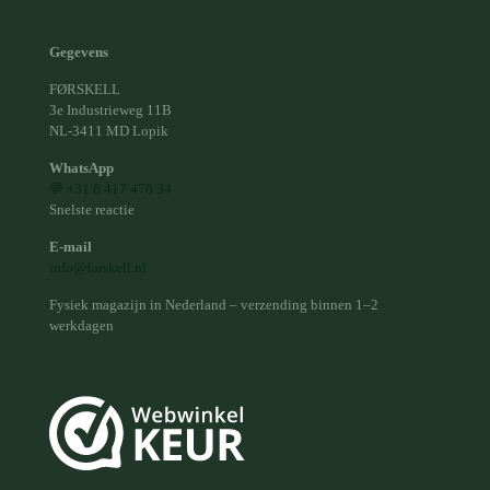
Gegevens
FØRSKELL
3e Industrieweg 11B
NL-3411 MD Lopik
WhatsApp
💬 +31 6 417 470 34
Snelste reactie
E-mail
info@forskell.nl
Fysiek magazijn in Nederland – verzending binnen 1–2
werkdagen