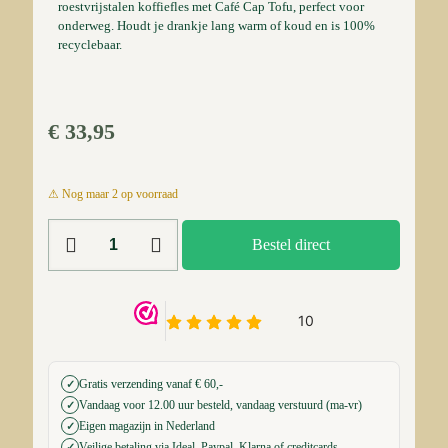
roestvrijstalen koffiefles met Café Cap Tofu, perfect voor
onderweg. Houdt je drankje lang warm of koud en is 100%
recyclebaar.
€
33,95
2 op voorraad
Klean
Bestel direct
Kanteen
TKWide
355ml
-
Duurzame
Roestvrijstalen
Koffiefles
met
Gratis verzending vanaf € 60,-
✓
Café
Vandaag voor 12.00 uur besteld, vandaag verstuurd (ma-vr)
✓
Cap
Eigen magazijn in Nederland
✓
Tofu
Veilige betaling via Ideal, Paypal, Klarna of creditcards
✓