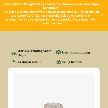
Van 17 juli t/m 9 augustus zijn wij niet telefonisch en via WhatsApp
bereikbaar.
Vragen per
e-mail
beantwoorden wij zo snel mogelijk, maar dit kan
✕
iets langer duren dan gebruikelijk. Ook de verwerking en
verzending van bestellingen kan in deze periode iets meer tijd in
beslag nemen.
Gratis verzending vanaf
Geen dropshipping
€ 60,--
14 dagen retour
Veilig betalen