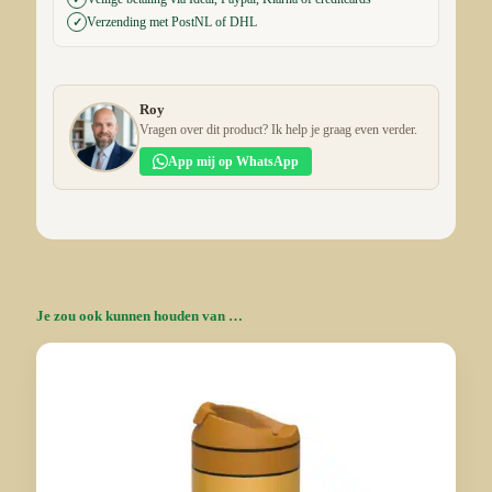
aantal
Verzending met PostNL of DHL
✓
Roy
Vragen over dit product? Ik help je graag even verder.
App mij op WhatsApp
Je zou ook kunnen houden van …