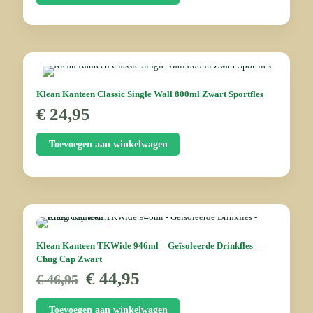
Klean Kanteen Classic Single Wall 800ml Zwart Sportfles
€
24,95
Toevoegen aan winkelwagen
AANBIEDING
Klean Kanteen TKWide 946ml – Geïsoleerde Drinkfles –
Chug Cap Zwart
Oorspronkelijke
Huidige
€
44,95
€
46,95
prijs
prijs
was:
is:
Toevoegen aan winkelwagen