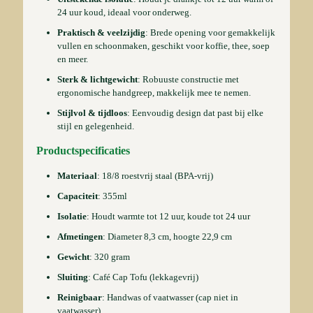
24 uur koud, ideaal voor onderweg.
Praktisch & veelzijdig
: Brede opening voor gemakkelijk
vullen en schoonmaken, geschikt voor koffie, thee, soep
en meer.
Sterk & lichtgewicht
: Robuuste constructie met
ergonomische handgreep, makkelijk mee te nemen.
Stijlvol & tijdloos
: Eenvoudig design dat past bij elke
stijl en gelegenheid.
Productspecificaties
Materiaal
: 18/8 roestvrij staal (BPA-vrij)
Capaciteit
: 355ml
Isolatie
: Houdt warmte tot 12 uur, koude tot 24 uur
Afmetingen
: Diameter 8,3 cm, hoogte 22,9 cm
Gewicht
: 320 gram
Sluiting
: Café Cap Tofu (lekkagevrij)
Reinigbaar
: Handwas of vaatwasser (cap niet in
vaatwasser)