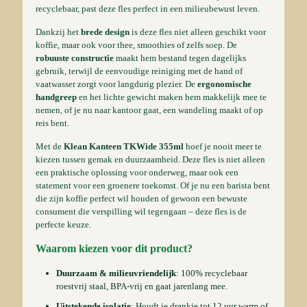
recyclebaar, past deze fles perfect in een milieubewust leven.
Dankzij het
brede design
is deze fles niet alleen geschikt voor
koffie, maar ook voor thee, smoothies of zelfs soep. De
robuuste constructie
maakt hem bestand tegen dagelijks
gebruik, terwijl de eenvoudige reiniging met de hand of
vaatwasser zorgt voor langdurig plezier. De
ergonomische
handgreep
en het lichte gewicht maken hem makkelijk mee te
nemen, of je nu naar kantoor gaat, een wandeling maakt of op
reis bent.
Met de
Klean Kanteen TKWide 355ml
hoef je nooit meer te
kiezen tussen gemak en duurzaamheid. Deze fles is niet alleen
een praktische oplossing voor onderweg, maar ook een
statement voor een groenere toekomst. Of je nu een barista bent
die zijn koffie perfect wil houden of gewoon een bewuste
consument die verspilling wil tegengaan – deze fles is de
perfecte keuze.
Waarom kiezen voor dit product?
Duurzaam & milieuvriendelijk
: 100% recyclebaar
roestvrij staal, BPA-vrij en gaat jarenlang mee.
Uitstekende isolatie
: Houdt je drankje tot 12 uur warm of