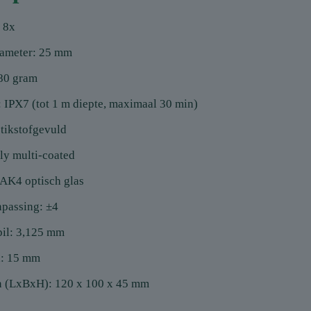
 8x
iameter: 25 mm
80 gram
 IPX7 (tot 1 m diepte, maximaal 30 min)
tikstofgevuld
ly multi-coated
BAK4 optisch glas
npassing: ±4
pil: 3,125 mm
d: 15 mm
 (LxBxH): 120 x 100 x 45 mm