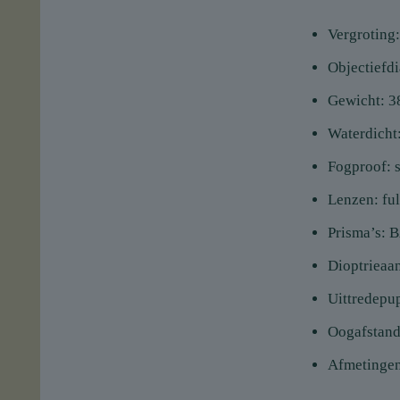
Vergroting:
Objectiefd
Gewicht: 3
Waterdicht:
Fogproof: s
Lenzen: ful
Prisma’s: 
Dioptrieaa
Uittredepu
Oogafstan
Afmetingen