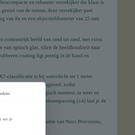
ltracompacte en robuuste verrekijker die klaar is
geniet van de natuur, deze verrekijker past
ting van 8x en een objectiefdiameter van 25 mm
 contrastrijk beeld van rand tot rand, met extra
an optisch glas, tillen de beeldkwaliteit naar
bberen coating ligt prettig in de hand en
-classificatie is hij waterdicht tot 1 meter
aken hem bovendien fogproof, zodat
 mis je geen enkel magisch moment, in weer en
okies
kcomfort, en de dioptrieaanpassing (±4) laat je de
n we je
hat” levenslange garantie van Nocs Provisions,