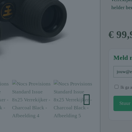
helder bee
€
99,
Meld 
Ik ga a
Stuur 