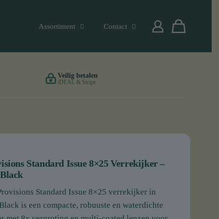
Assortiment
Contact
Veilig betalen
iDEAL & Stripe
isions Standard Issue 8×25 Verrekijker –
 Black
rovisions Standard Issue 8×25 verrekijker in
Black is een compacte, robuuste en waterdichte
er met 8x vergroting en multi-coated lenzen voor