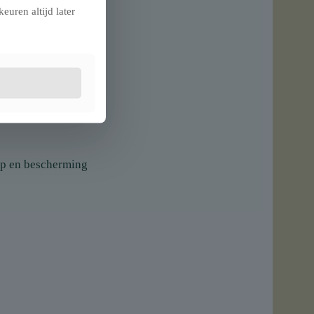
euren altijd later
?
tra krasbestendigheid
ip en bescherming