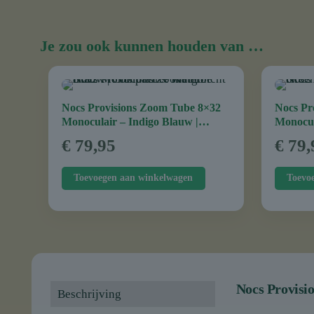
Je zou ook kunnen houden van …
Nocs Provisions Zoom Tube 8×32
Nocs Pr
Monoculair – Indigo Blauw |
Monocul
Compact & Waterdicht
€
79,95
€
79,
Toevoegen aan winkelwagen
Toevo
Nocs Provisi
Beschrijving