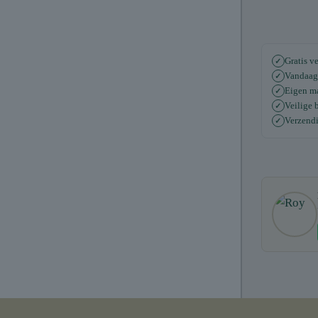
Gratis v
✓
Vandaag 
✓
Eigen ma
✓
Veilige b
✓
Verzend
✓