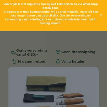
Van 17 juli t/m 9 augustus zijn wij niet telefonisch en via WhatsApp
bereikbaar.
Vragen per
e-mail
beantwoorden wij zo snel mogelijk, maar dit kan
✕
iets langer duren dan gebruikelijk. Ook de verwerking en
verzending van bestellingen kan in deze periode iets meer tijd in
beslag nemen.
Gratis verzending
Geen dropshipping
vanaf € 60,--
14 dagen retour
Veilig betalen