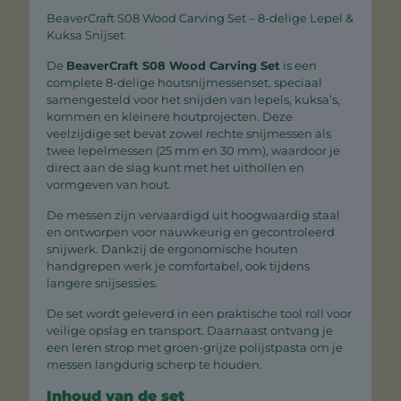
BeaverCraft S08 Wood Carving Set – 8-delige Lepel &
Kuksa Snijset
De
BeaverCraft S08 Wood Carving Set
is een
complete 8-delige houtsnijmessenset, speciaal
samengesteld voor het snijden van lepels, kuksa’s,
kommen en kleinere houtprojecten. Deze
veelzijdige set bevat zowel rechte snijmessen als
twee lepelmessen (25 mm en 30 mm), waardoor je
direct aan de slag kunt met het uithollen en
vormgeven van hout.
De messen zijn vervaardigd uit hoogwaardig staal
en ontworpen voor nauwkeurig en gecontroleerd
snijwerk. Dankzij de ergonomische houten
handgrepen werk je comfortabel, ook tijdens
langere snijsessies.
De set wordt geleverd in een praktische tool roll voor
veilige opslag en transport. Daarnaast ontvang je
een leren strop met groen-grijze polijstpasta om je
messen langdurig scherp te houden.
Inhoud van de set