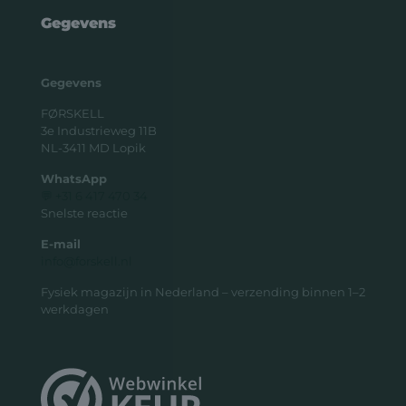
Gegevens
Gegevens
FØRSKELL
3e Industrieweg 11B
NL-3411 MD Lopik
WhatsApp
💬 +31 6 417 470 34
Snelste reactie
E-mail
info@forskell.nl
Fysiek magazijn in Nederland – verzending binnen 1–2
werkdagen