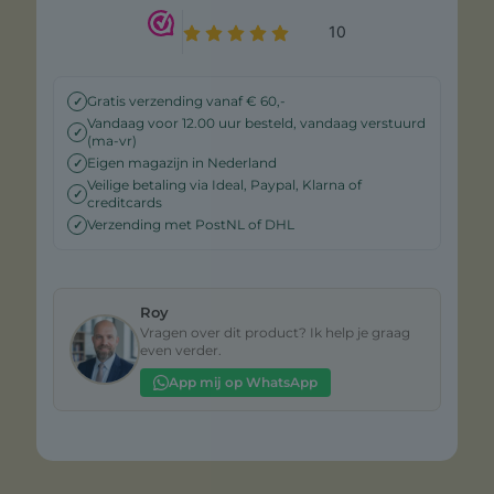
Gratis verzending vanaf € 60,-
✓
Vandaag voor 12.00 uur besteld, vandaag verstuurd
✓
(ma-vr)
Eigen magazijn in Nederland
✓
Veilige betaling via Ideal, Paypal, Klarna of
✓
creditcards
Verzending met PostNL of DHL
✓
Roy
Vragen over dit product? Ik help je graag
even verder.
App mij op WhatsApp