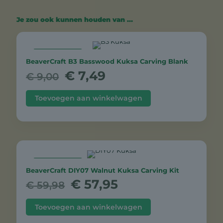
Je zou ook kunnen houden van …
AANBIEDING
BeaverCraft B3 Basswood Kuksa Carving Blank
Oorspronkelijke
Huidige
€
7,49
€
9,00
prijs
prijs
was:
is:
Toevoegen aan winkelwagen
€ 9,00.
€ 7,49.
AANBIEDING
BeaverCraft DIY07 Walnut Kuksa Carving Kit
Oorspronkelijke
Huidige
€
57,95
€
59,98
prijs
prijs
was:
is:
Toevoegen aan winkelwagen
€ 59,98.
€ 57,95.