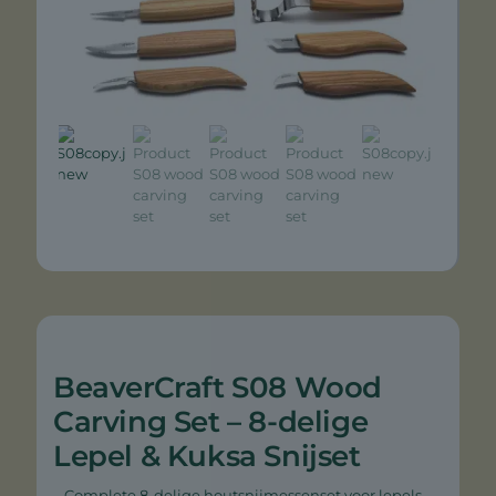
BeaverCraft S08 Wood
Carving Set – 8-delige
Lepel & Kuksa Snijset
Complete 8-delige houtsnijmessenset voor lepels,