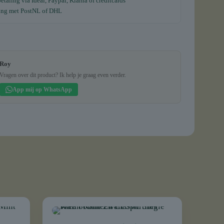
etaling via Ideal, Paypal, Klarna of creditcards
ing met PostNL of DHL
Roy
Vragen over dit product? Ik help je graag even verder.
App mij op WhatsApp