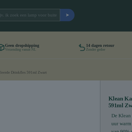
➤
Geen dropshipping
14 dagen retour
Verzending vanuit NL
Zonder gedoe
leerde Drinkfles 591ml Zwart
Klean Kan
591ml Zw
De Klean 
uur warm 
van 90% g