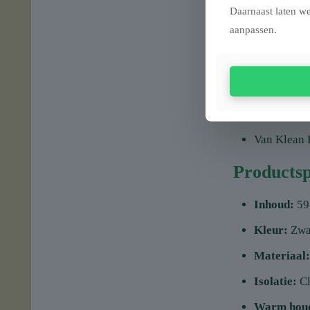
Lekvrije, 
Daarnaast laten we
aanpassen.
Zweetvrij e
BPA-vrij en
Vaatwasser
Chip-resis
Van Klean 
Productsp
Inhoud:
59
Kleur:
Zwa
Materiaal:
Isolatie:
Cl
Warm hou