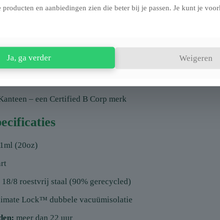
ergonomische Arch Loop Cap voor eenvoudig meenemen
 producten en aanbiedingen zien die beter bij je passen. Je kunt je voork
xterieur – geen natte handen of natte tas
 veilig voor dagelijks gebruik
Ja, ga verder
Weigeren
bestendig voor gemakkelijk onderhoud
tente Klean Coat® afwerking voor extra levensduur
Kanteen – een Certified B Corp merk
ecificaties
1ml (20oz)
rt
18/8 roestvrij staal (90% gerecycled)
imate Lock™ dubbele vacuümisolatie
den:
meer dan 22 uur