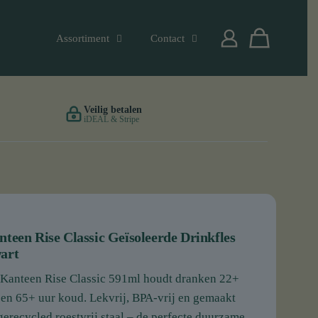
Assortiment
Contact
Veilig betalen
iDEAL & Stripe
teen Rise Classic Geïsoleerde Drinkfles
art
Kanteen Rise Classic 591ml houdt dranken 22+
en 65+ uur koud. Lekvrij, BPA-vrij en gemaakt
erecycled roestvrij staal – de perfecte duurzame