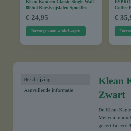
Klean Kanteen Classic Single Wall
ESPRO P
800ml Roestvrijstalen Sportfles
Coffee 
Lekvrij 
€
24,95
€
35,
Toevoegen aan winkelwagen
Toevo
Klean K
Beschrijving
Aanvullende informatie
Zwart
De Klean Kantee
Met een inhoud 
gecertificeerd 