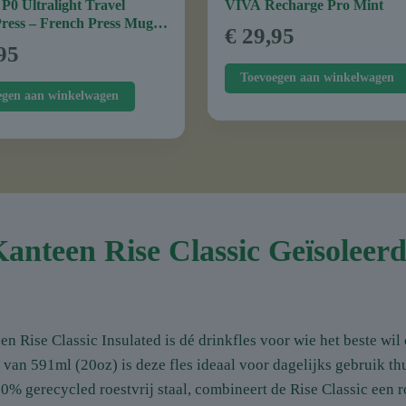
0 Ultralight Travel
VIVA Recharge Pro Mint
Press – French Press Mug –
€
29,95
– 470 ml – 16 oz – Brushed
95
Toevoegen aan winkelwagen
egen aan winkelwagen
anteen Rise Classic Geïsoleerd
n Rise Classic Insulated is dé drinkfles voor wie het beste wil 
van 591ml (20oz) is deze fles ideaal voor dagelijks gebruik th
90% gerecycled roestvrij staal, combineert de Rise Classic een