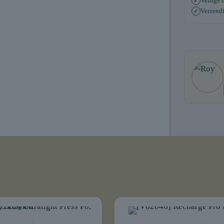
Veilige b
✓
Verzend
✓