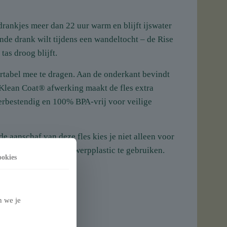
ankjes meer dan 22 uur warm en blijft ijswater
nde drank wilt tijdens een wandeltocht – de Rise
tas droog blijft.
rtabel mee te dragen. Aan de onderkant bevindt
 Klean Coat® afwerking maakt de fles extra
erbestendig en 100% BPA-vrij voor veilige
e aanschaf van deze fles kies je niet alleen voor
reld door minder wegwerpplastic te gebruiken.
okies
n we je