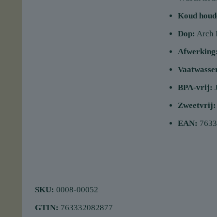
Koud houd
Dop:
Arch 
Afwerking
Vaatwasser
BPA-vrij:
Zweetvrij:
EAN:
7633
SKU:
0008-00052
GTIN:
763332082877