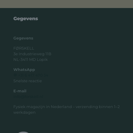
Gegevens
Gegevens
FØRSKELL
3e Industrieweg 11B
NL-3411 MD Lopik
WhatsApp
💬 +31 6 417 470 34
Snelste reactie
E-mail
info@forskell.nl
Fysiek magazijn in Nederland – verzending binnen 1–2
werkdagen