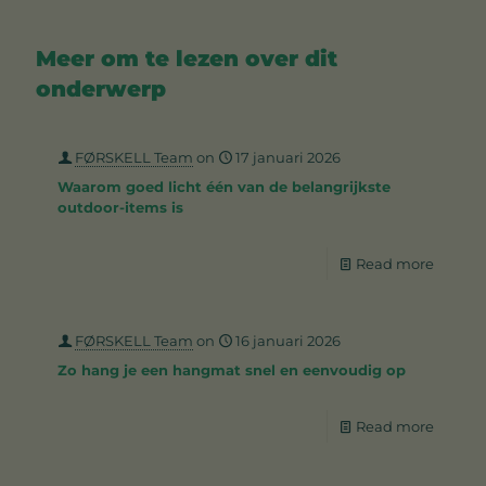
e
i
l
j
Meer om te lezen over dit
i
s
j
i
onderwerp
k
s
e
:
p
€
FØRSKELL Team
on
17 januari 2026
r
i
4
Waarom goed licht één van de belangrijkste
j
4
outdoor-items is
s
,
w
9
a
5
Read more
s
.
:
€
FØRSKELL Team
on
16 januari 2026
4
Zo hang je een hangmat snel en eenvoudig op
6
,
9
Read more
5
.