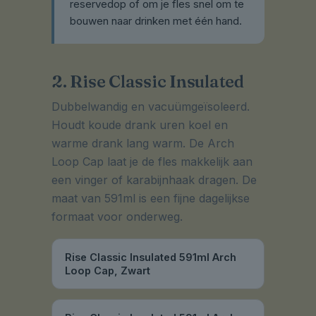
reservedop of om je fles snel om te
bouwen naar drinken met één hand.
2. Rise Classic Insulated
Dubbelwandig en vacuümgeïsoleerd.
Houdt koude drank uren koel en
warme drank lang warm. De Arch
Loop Cap laat je de fles makkelijk aan
een vinger of karabijnhaak dragen. De
maat van 591ml is een fijne dagelijkse
formaat voor onderweg.
Rise Classic Insulated 591ml Arch
Loop Cap, Zwart