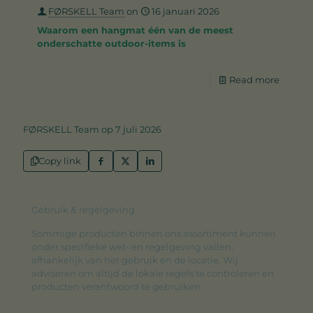
FØRSKELL Team
on
16 januari 2026
Waarom een hangmat één van de meest
onderschatte outdoor-items is
Read more
FØRSKELL Team op 7 juli 2026
Copy link
Gebruik & regelgeving
Sommige producten binnen ons assortiment kunnen
onder specifieke wet- en regelgeving vallen,
afhankelijk van het gebruik en de locatie. Wij
adviseren om altijd de lokale regels te controleren en
producten verantwoord te gebruiken.