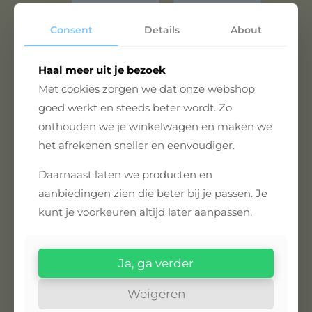
Consent
Details
About
Haal meer uit je bezoek
Met cookies zorgen we dat onze webshop
Klean
Klean
Kanteen
Kanteen
goed werkt en steeds beter wordt. Zo
Rise Classic
TKWide
onthouden we je winkelwagen en maken we
Insulated
355ml -
591ml - Arch
Duurzame
het afrekenen sneller en eenvoudiger.
Loop Cap -
Roestvrijstal
Barely Blue
en Koffiefles
Daarnaast laten we producten en
met Café
€
37,95
aanbiedingen zien die beter bij je passen. Je
Cap Tofu
€
33,95
kunt je voorkeuren altijd later aanpassen.
Bekijk
Bekijk
product
product
Ja, ga verder
Weigeren