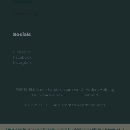
Adressen
Winkelwagen
Socials
LinkedIn
Facebook
Instagram
FØRSKELL is een handelsnaam van J. Anders Holding
B.V., waartoe ook
Nipak B.V.
behoort.
© FØRSKELL — Alle rechten voorbehouden.
De waardering van forskell.com/ bij
WebwinkelKeur Reviews
is