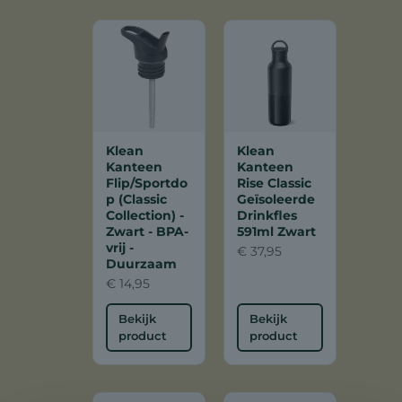
Klean
Klean
Kanteen
Kanteen
Flip/Sportdo
Rise Classic
p (Classic
Geïsoleerde
Collection) -
Drinkfles
Zwart - BPA-
591ml Zwart
vrij -
€
37,95
Duurzaam
€
14,95
Bekijk
Bekijk
product
product