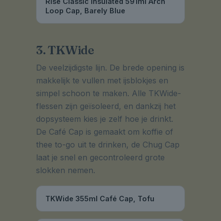
Rise Classic Insulated 591ml Arch
Loop Cap, Barely Blue
3. TKWide
De veelzijdigste lijn. De brede opening is
makkelijk te vullen met ijsblokjes en
simpel schoon te maken. Alle TKWide-
flessen zijn geïsoleerd, en dankzij het
dopsysteem kies je zelf hoe je drinkt.
De Café Cap is gemaakt om koffie of
thee to-go uit te drinken, de Chug Cap
laat je snel en gecontroleerd grote
slokken nemen.
TKWide 355ml Café Cap, Tofu