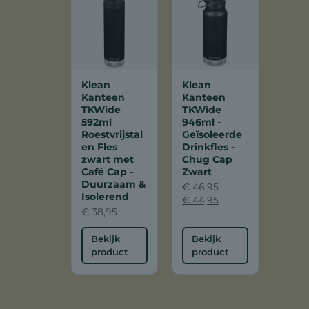
e
i
l
j
i
s
j
i
k
s
e
:
Klean
Klean
p
€
Kanteen
Kanteen
r
TKWide
TKWide
i
2
592ml
946ml -
j
9
Roestvrijstal
Geïsoleerde
s
,
en Fles
Drinkfles -
w
9
zwart met
Chug Cap
a
0
Café Cap -
Zwart
s
.
Duurzaam &
€
46,95
:
Isolerend
O
H
€
44,95
€
€
38,95
o
u
r
i
3
s
d
Bekijk
Bekijk
3
p
i
product
product
,
r
g
9
o
e
5
n
p
.
k
r