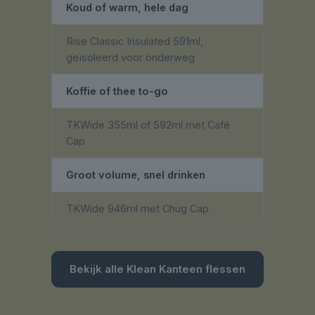
Koud of warm, hele dag
Rise Classic Insulated 591ml,
geïsoleerd voor onderweg
Koffie of thee to-go
TKWide 355ml of 592ml met Café
Cap
Groot volume, snel drinken
TKWide 946ml met Chug Cap
Bekijk alle Klean Kanteen flessen