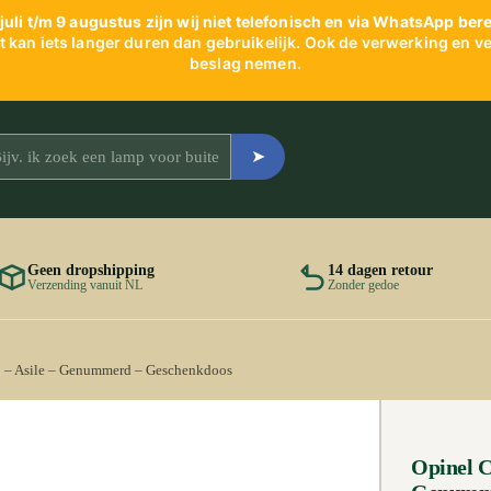
juli t/m 9 augustus zijn wij niet telefonisch en via WhatsApp ber
 kan iets langer duren dan gebruikelijk. Ook de verwerking en ver
beslag nemen.
➤
Geen dropshipping
14 dagen retour
Verzending vanuit NL
Zonder gedoe
 – Asile – Genummerd – Geschenk­doos
Opinel C