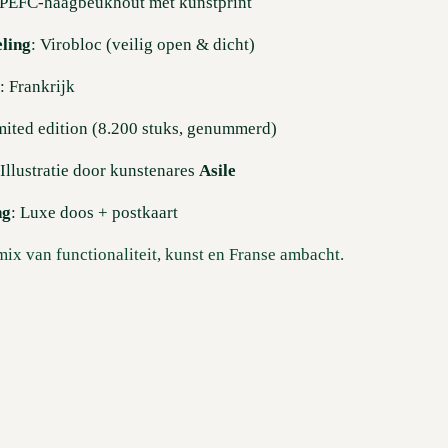
 PEFC-haagbeukhout met kunstprint
ling
: Virobloc (veilig open & dicht)
t
: Frankrijk
mited edition (8.200 stuks, genummerd)
 Illustratie door kunstenares
Asile
ng
: Luxe doos + postkaart
ix van functionaliteit, kunst en Franse ambacht.