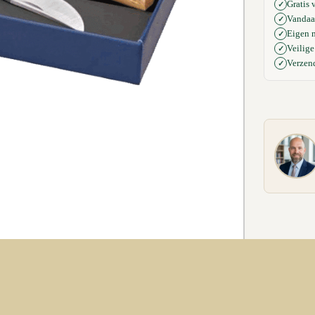
Gratis 
✓
Vandaag
✓
Eigen 
✓
Veilige
✓
Verzen
✓