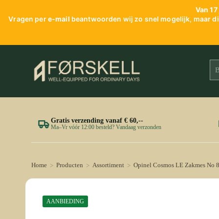
Van 17 
Vragen per
e-mail
beantwoorden wij zo snel mogelijk, maar dit
Gratis verzending vanaf € 60,--
Ma–Vr vóór 12:00 besteld? Vandaag verzonden
Home
Producten
Assortiment
Opinel Cosmos LE Zakmes No 8
>
>
>
AANBIEDING