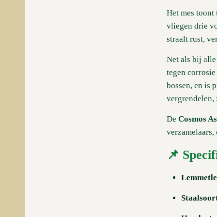
Het mes toont 
vliegen drie v
straalt rust, v
Net als bij al
tegen corrosie
bossen, en is 
vergrendelen, 
De
Cosmos Asi
verzamelaars, 
📌 Specif
Lemmetle
Staalsoor