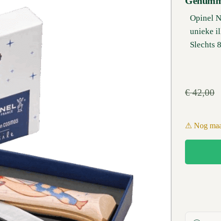
Genumme
Opinel N
unieke i
Slechts 
€
42,00