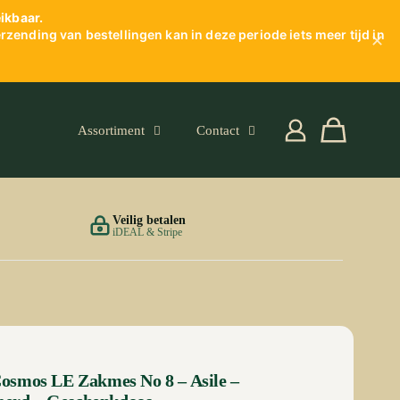
eikbaar.
zending van bestellingen kan in deze periode iets meer tijd in
✕
Assortiment
Contact
Veilig betalen
iDEAL & Stripe
osmos LE Zakmes No 8 – Asile –