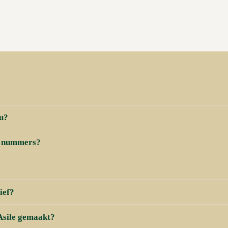
au?
re nummers?
ief?
Asile gemaakt?