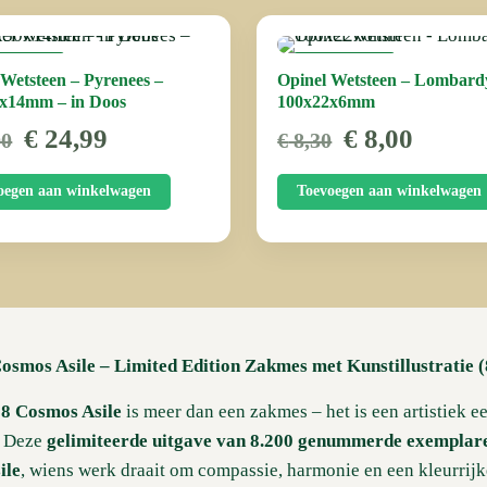
BIEDING
AANBIEDING
 Wetsteen – Pyrenees –
Opinel Wetsteen – Lombard
x14mm – in Doos
100x22x6mm
Oorspronkelijke
Huidige
Oorspronkel
Huidi
€
24,99
€
8,00
00
€
8,30
prijs
prijs
prijs
prijs
was:
is:
was:
is:
oegen aan winkelwagen
Toevoegen aan winkelwagen
€ 30,00.
€ 24,99.
€ 8,30.
€ 8,00
osmos Asile – Limited Edition Zakmes met Kunstillustratie (
08 Cosmos Asile
is meer dan een zakmes – het is een artistiek 
. Deze
gelimiteerde uitgave van 8.200 genummerde exemplar
ile
, wiens werk draait om compassie, harmonie en een kleurrijk