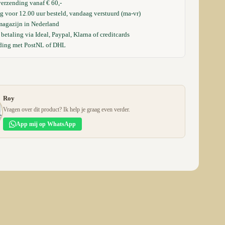
verzending vanaf € 60,-
 voor 12.00 uur besteld, vandaag verstuurd (ma-vr)
magazijn in Nederland
 betaling via Ideal, Paypal, Klarna of creditcards
ding met PostNL of DHL
Roy
Vragen over dit product? Ik help je graag even verder.
App mij op WhatsApp