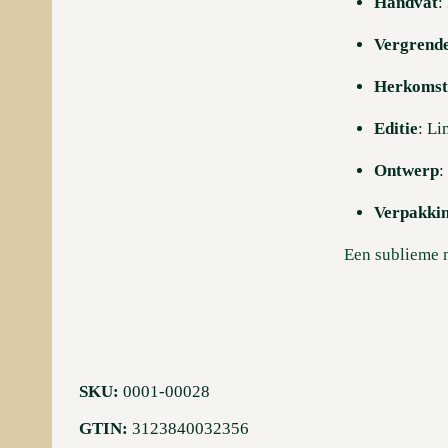
Handvat
:
Vergrende
Herkoms
Editie
: Li
Ontwerp
:
Verpakki
Een sublieme m
SKU:
0001-00028
GTIN:
3123840032356