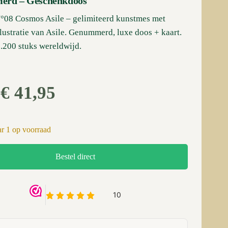
rd – Geschenk­doos
°08 Cosmos Asile – gelimiteerd kunstmes met
llustratie van Asile. Genummerd, luxe doos + kaart.
8.200 stuks wereldwijd.
Oorspronkelijke
Huidige
€
41,95
prijs
prijs
was:
is:
€ 42,00.
€ 41,95.
1 op voorraad
Bestel direct