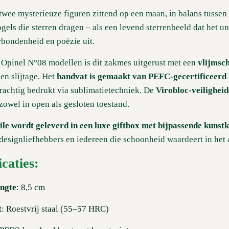
twee mysterieuze figuren zittend op een maan, in balans tussen
ogels die sterren dragen – als een levend sterrenbeeld dat het u
erbondenheid en poëzie uit.
le Opinel N°08 modellen is dit zakmes uitgerust met een
vlijmsch
 en slijtage. Het
handvat is gemaakt van PEFC-gecertificeerd
prachtig bedrukt via sublimatietechniek. De
Virobloc-veiligheid
zowel in open als gesloten toestand.
le wordt geleverd in een luxe giftbox met bijpassende kunst
designliefhebbers en iedereen die schoonheid waardeert in het 
icaties:
ngte
: 8,5 cm
t
: Roestvrij staal (55–57 HRC)