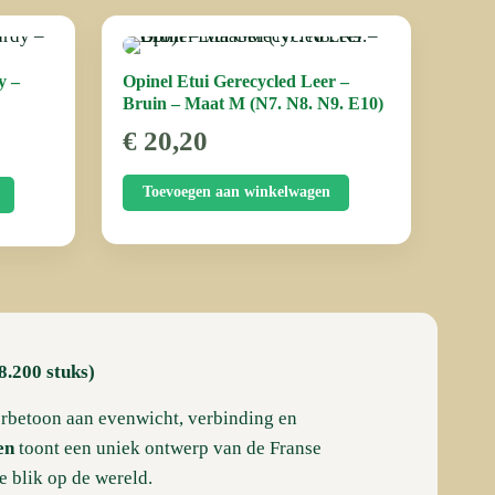
y –
Opinel Etui Gerecycled Leer –
Bruin – Maat M (N7. N8. N9. E10)
ijke
ge
€
20,20
Toevoegen aan winkelwagen
.
8.200 stuks)
eerbetoon aan evenwicht, verbinding en
en
toont een uniek ontwerp van de Franse
e blik op de wereld.