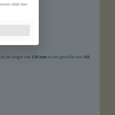
euren altijd later
kzij de lengte van
130 mm
en het gewicht van
166