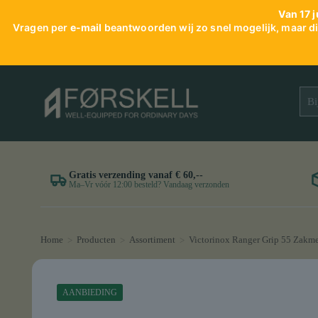
Van 17 j
Vragen per
e-mail
beantwoorden wij zo snel mogelijk, maar dit
Gratis verzending vanaf € 60,--
Ma–Vr vóór 12:00 besteld? Vandaag verzonden
Home
Producten
Assortiment
Victorinox Ranger Grip 55 Zakme
>
>
>
AANBIEDING