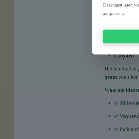
Kurkentre
Daarnaast laten we
aanpassen.
Tandenstok
Pincet
Sleuteloog
Lanyard
Het handvat is
gram
voelt het 
Waarom kiezen
✅ Stijlvoll
✅ Vergrend
✅ Inclusie