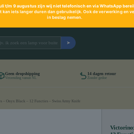
uli t/m 9 augustus zijn wij niet telefonisch en via WhatsApp berei
 kan iets langer duren dan gebruikelijk. Ook de verwerking en ve
in beslag nemen.
➤
Geen dropshipping
14 dagen retour
Verzending vanuit NL
Zonder gedoe
s – Onyx Black – 12 Functies – Swiss Army Knife
Victorin