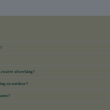
5?
e zwarte afwerking?
ing en outdoor?
akmes?