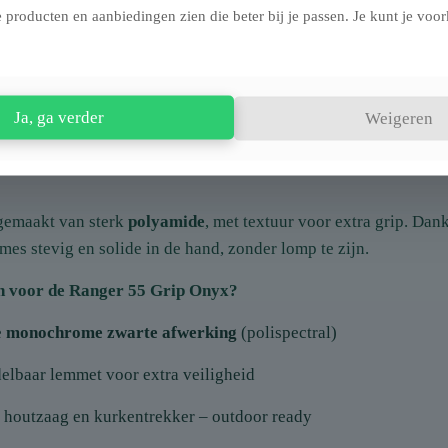
kker
 producten en aanbiedingen zien die beter bij je passen. Je kunt je voork
er
Ja, ga verder
Weigeren
 gemaakt van sterk
polyamide
, met textuur voor extra grip. Dan
mes stevig en solide in de hand, zonder lomp te zijn.
 voor de Ranger 55 Grip Onyx?
e
monochrome zwarte afwerking
(polispectral)
elbaar lemmet voor extra veiligheid
f houtzaag en kurkentrekker – outdoor ready