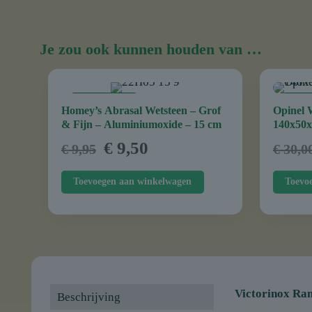
Je zou ook kunnen houden van …
AANBIEDING
AANB
Homey’s Abrasal Wetsteen – Grof
Opinel 
& Fijn – Aluminiumoxide – 15 cm
140x50x
Oorspronkelijke
Huidige
€
9,50
€
9,95
€
30,0
prijs
prijs
was:
is:
Toevoegen aan winkelwagen
Toevo
€ 9,95.
€ 9,50.
Victorinox Ran
Beschrijving