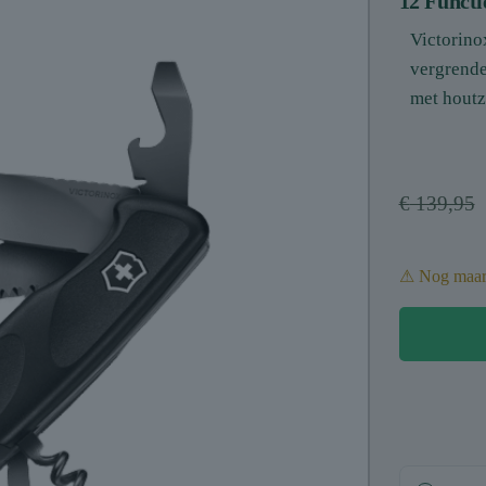
12 Functi
Victorino
vergrende
met houtz
€
139,95