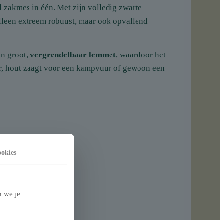
el zakmes in één. Met zijn volledig zwarte
alleen extreem robuust, maar ook opvallend
en groot,
vergrendelbaar lemmet
, waardoor het
uur, hout zaagt voor een kampvuur of gewoon een
okies
n we je