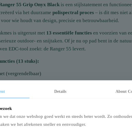
 Ranger 55 Grip Onyx Black
is een stijlstatement en functione
creëerd via het duurzame
polispectral proces
– is dit mes niet 
t voor wie houdt van design, precisie en betrouwbaarheid.
akmes is uitgerust met
13 essentiële functies
en voorzien van e
 serieuze outdoor- en snijtaken. Of je nu op pad bent in de nat
ven EDC-tool zoekt: de Ranger 55 levert.
uncties (13 stuks):
et (vergrendelbaar)
ent
Details
About
Co
maker
bezoek
 met schroevendraaier
n we dat onze webshop goed werkt en steeds beter wordt. Zo onthoude
 met schroevendraaier
ken we het afrekenen sneller en eenvoudiger.