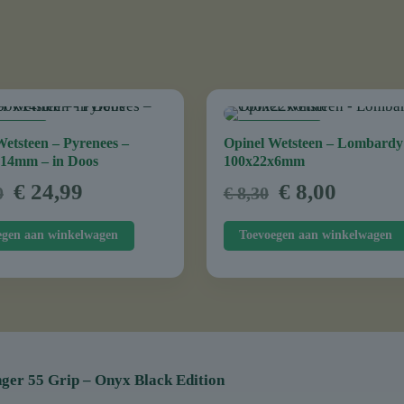
IEDING
AANBIEDING
Wetsteen – Pyrenees –
Opinel Wetsteen – Lombardy
14mm – in Doos
100x22x6mm
Oorspronkelijke
Huidige
Oorspronkel
Huidig
€
24,99
€
8,00
0
€
8,30
prijs
prijs
prijs
prijs
was:
is:
was:
is:
egen aan winkelwagen
Toevoegen aan winkelwagen
€ 30,00.
€ 24,99.
€ 8,30.
€ 8,00.
ger 55 Grip – Onyx Black Edition