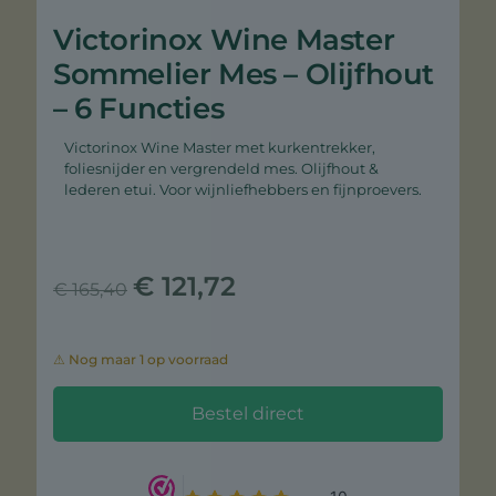
Victorinox Wine Master
Sommelier Mes – Olijfhout
– 6 Functies
Victorinox Wine Master met kurkentrekker,
foliesnijder en vergrendeld mes. Olijfhout &
lederen etui. Voor wijnliefhebbers en fijnproevers.
Oorspronkelijke
Huidige
€
121,72
€
165,40
prijs
prijs
was:
is:
1 op voorraad
€ 165,40.
€ 121,72.
Bestel direct