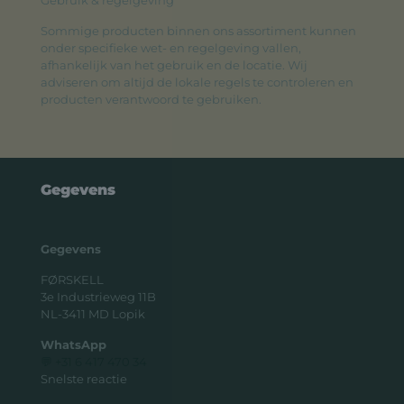
Sommige producten binnen ons assortiment kunnen
onder specifieke wet- en regelgeving vallen,
afhankelijk van het gebruik en de locatie. Wij
adviseren om altijd de lokale regels te controleren en
producten verantwoord te gebruiken.
Gegevens
Gegevens
FØRSKELL
3e Industrieweg 11B
NL-3411 MD Lopik
WhatsApp
💬 +31 6 417 470 34
Snelste reactie