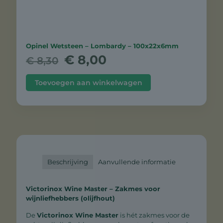
Opinel Wetsteen – Lombardy – 100x22x6mm
Oorspronkelijke
Huidige
€
8,00
€
8,30
prijs
prijs
was:
is:
Toevoegen aan winkelwagen
€ 8,30.
€ 8,00.
Beschrijving
Aanvullende informatie
Victorinox Wine Master – Zakmes voor
wijnliefhebbers (olijfhout)
De
Victorinox Wine Master
is hét zakmes voor de