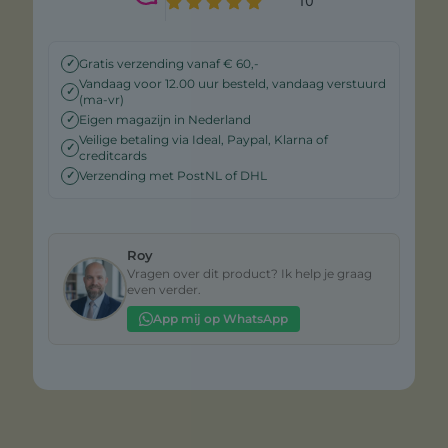
Gratis verzending vanaf € 60,-
✓
Vandaag voor 12.00 uur besteld, vandaag verstuurd
✓
(ma-vr)
Eigen magazijn in Nederland
✓
Veilige betaling via Ideal, Paypal, Klarna of
✓
creditcards
Verzending met PostNL of DHL
✓
Roy
Vragen over dit product? Ik help je graag
even verder.
App mij op WhatsApp