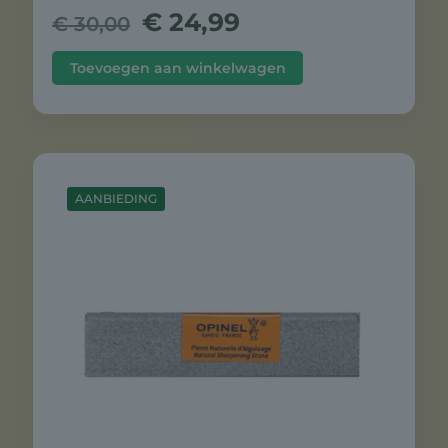
Oorspronkelijke
Huidige
€
24,99
€
30,00
prijs
prijs
was:
is:
Toevoegen aan winkelwagen
€ 30,00.
€ 24,99.
AANBIEDING