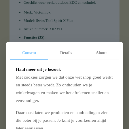
Geschikt voor werk, outdoor, EDC en techniek
Merk: Victorinox
Model: Swiss Tool Spirit X Plus
Artikelnummer: 3.0235.L
Functies (35):
Spitstang
Consent
Details
About
Draadknipper (zacht en hard draad tot 40 HRc)
Groot mes
Haal meer uit je bezoek
Kurkentrekker
Met cookies zorgen we dat onze webshop goed werkt
Mini schroevendraaier 1,5 mm
en steeds beter wordt. Zo onthouden we je
Blikopener
winkelwagen en maken we het afrekenen sneller en
Schroevendraaier 2 mm, 3 mm en 6 mm
eenvoudiger.
Flesopener
Daarnaast laten we producten en aanbiedingen zien
Kratopener
die beter bij je passen. Je kunt je voorkeuren altijd
Draadbuiger
later aanpassen.