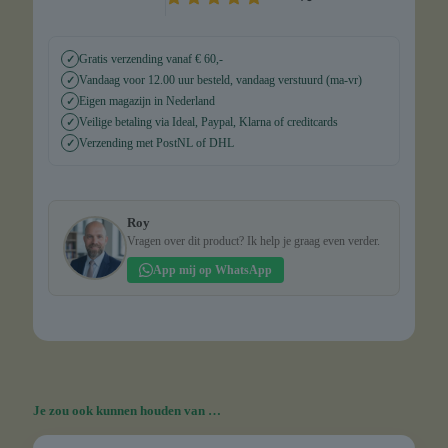
Gratis verzending vanaf € 60,-
✓
Vandaag voor 12.00 uur besteld, vandaag verstuurd (ma-vr)
✓
Eigen magazijn in Nederland
✓
Veilige betaling via Ideal, Paypal, Klarna of creditcards
✓
Verzending met PostNL of DHL
✓
Roy
Vragen over dit product? Ik help je graag even verder.
App mij op WhatsApp
Je zou ook kunnen houden van …