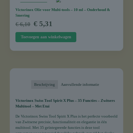
AANBIEDING
Victorinox Olie voor Multi-tools – 10 ml – Onderhoud &
Smering
Oorspronkelijke
Huidige
€
5,31
€
6,10
prijs
prijs
was:
is:
Toevoegen aan winkelwagen
€ 6,10.
€ 5,31.
Beschrijving
Aanvullende informatie
Victorinox Swiss Tool Spirit X Plus – 35 Functies – Zwitsers
Multitool – Met Etui
De Victorinox Swiss Tool Spirit X Plus is het perfecte voorbeeld
van Zwitserse precisie, functionaliteit en elegantie in één
multitool. Met 35 geïntegreerde functies is deze tool