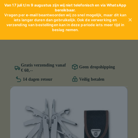
Van 17 juli t/m 9 augustus zijn wij niet telefonisch en via WhatsApp
bereikbaar.
Vragen per
e-mail
beantwoorden wij zo snel mogelijk, maar dit kan
✕
iets langer duren dan gebruikelijk. Ook de verwerking en
verzending van bestellingen kan in deze periode iets meer tijd in
beslag nemen.
Gratis verzending vanaf
Geen dropshipping
€ 60,--
14 dagen retour
Veilig betalen