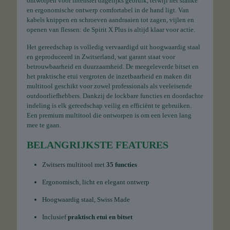
ontworpen voor intensief dagelijks gebruik, terwijl het slanke
en ergonomische ontwerp comfortabel in de hand ligt. Van
kabels knippen en schroeven aandraaien tot zagen, vijlen en
openen van flessen: de Spirit X Plus is altijd klaar voor actie.
Het gereedschap is volledig vervaardigd uit hoogwaardig staal
en geproduceerd in Zwitserland, wat garant staat voor
betrouwbaarheid en duurzaamheid. De meegeleverde bitset en
het praktische etui vergroten de inzetbaarheid en maken dit
multitool geschikt voor zowel professionals als veeleisende
outdoorliefhebbers. Dankzij de lockbare functies en doordachte
indeling is elk gereedschap veilig en efficiënt te gebruiken.
Een premium multitool die ontworpen is om een leven lang
mee te gaan.
BELANGRIJKSTE FEATURES
Zwitsers multitool met
35 functies
Ergonomisch, licht en elegant ontwerp
Hoogwaardig staal, Swiss Made
Inclusief
praktisch etui en bitset