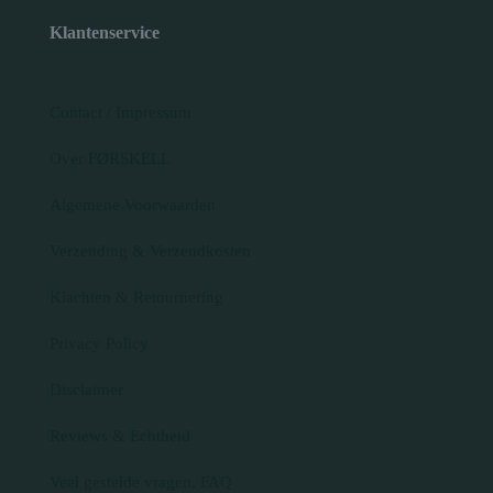
Klantenservice
Contact / Impressum
Over FØRSKELL
Algemene Voorwaarden
Verzending & Verzendkosten
Klachten & Retournering
Privacy Policy
Disclaimer
Reviews & Echtheid
Veel gestelde vragen, FAQ