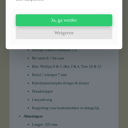
Priem / ponstool
Trekhaak
Schaar
Ja, ga verder
Houtzaag
Weigeren
Metaalzaag
Metaalvijl
Phillips schroevendraaier 1/2
Bit wrench + bit case
Bits: Phillips 0 & 3, Hex 3 & 4, Torx 10 & 15
Beitel / schraper 7 mm
Kabelmantelsnijder (lengte & dwars)
Draadstripper
Lanyard-oog
Koppeling voor kurkentrekker en draagclip
Afmetingen:
Lengte: 105 mm