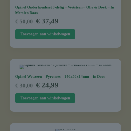
Opinel Onderhoudsset 3-delig – Wetsteen – Olie & Doek – In
Metalen Doos
Oorspronkelijke
Huidige
€
37,49
€
50,00
prijs
prijs
was:
is:
Toevoegen aan winkelwagen
€ 50,00.
€ 37,49.
AANBIEDING
Opinel Wetsteen – Pyrenees – 140x50x14mm – in Doos
Oorspronkelijke
Huidige
€
24,99
€
30,00
prijs
prijs
was:
is:
Toevoegen aan winkelwagen
€ 30,00.
€ 24,99.