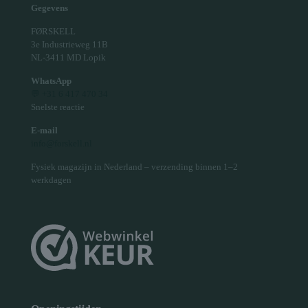
Gegevens
FØRSKELL
3e Industrieweg 11B
NL-3411 MD Lopik
WhatsApp
💬 +31 6 417 470 34
Snelste reactie
E-mail
info@forskell.nl
Fysiek magazijn in Nederland – verzending binnen 1–2
werkdagen