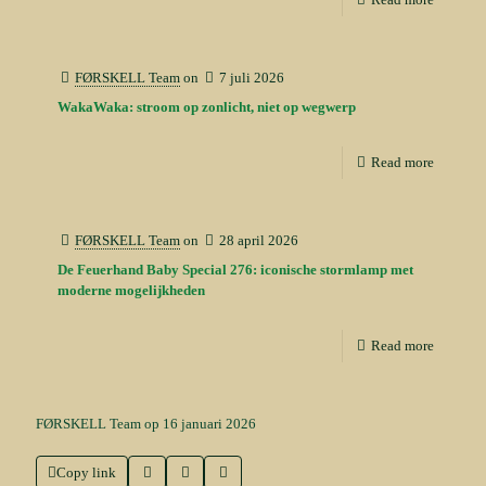
1
6
4
,
FØRSKELL Team
on
7 juli 2026
3
WakaWaka: stroom op zonlicht, niet op wegwerp
0
.
Read more
FØRSKELL Team
on
28 april 2026
De Feuerhand Baby Special 276: iconische stormlamp met
moderne mogelijkheden
Read more
FØRSKELL Team op 16 januari 2026
Copy link