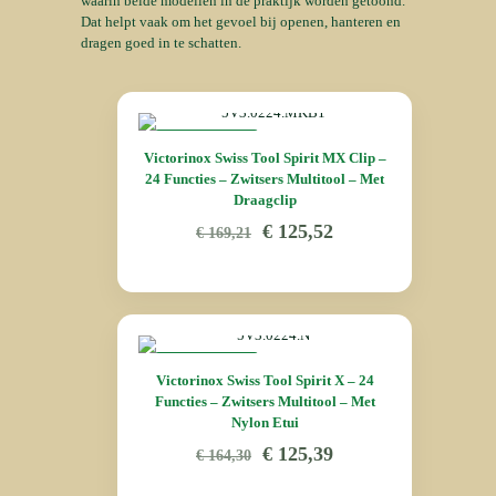
waarin beide modellen in de praktijk worden getoond.
Dat helpt vaak om het gevoel bij openen, hanteren en
dragen goed in te schatten.
AANBIEDING
Victorinox Swiss Tool Spirit MX Clip –
24 Functies – Zwitsers Multitool – Met
Draagclip
O
H
€
125,52
€
169,21
o
u
r
i
s
d
p
i
r
g
o
e
AANBIEDING
n
p
Victorinox Swiss Tool Spirit X – 24
k
r
Functies – Zwitsers Multitool – Met
e
i
Nylon Etui
l
j
O
H
€
125,39
€
164,30
i
s
o
u
j
i
r
i