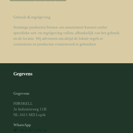
Gebruik & regelgeving
Sommige producten binnen ons assortiment kunnen onder
specifieke wet- en regelgeving vallen, afhankelijk van het gebruik
en de locatie. Wij adviseren om altijd de lokale regels te
controleren en producten verantwoord te gebruiken.
Gegevens
Gegevens
FØRSKELL
3e Industrieweg 11B
NL-3411 MD Lopik
WhatsApp
💬 +31 6 417 470 34