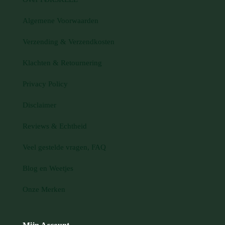
Algemene Voorwaarden
Verzending & Verzendkosten
Klachten & Retournering
Privacy Policy
Disclaimer
Reviews & Echtheid
Veel gestelde vragen, FAQ
Blog en Weetjes
Onze Merken