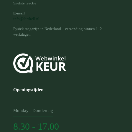
Snelste reactie
E-mail
info@forskell.nl
Fysiek magazijn in Nederland – verzending binnen 1–2
werkdagen
Openingstijden
Monday - Donderdag
8.30 - 17.00